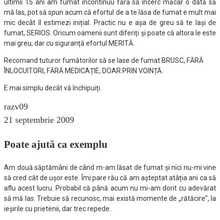
ultimii 15 ani am fumat încontinuu fără să încerc măcar o dată să
mă las, pot să spun acum că efortul de a te lăsa de fumat e mult mai
mic decât îl estimezi inițial. Practic nu e așa de greu să te lași de
fumat, SERIOS. Oricum oamenii sunt diferiți și poate că altora le este
mai greu, dar cu siguranță efortul MERITĂ.
Recomand tuturor fumătorilor să se lase de fumat BRUSC, FĂRĂ
ÎNLOCUITORI, FĂRĂ MEDICAȚIE, DOAR PRIN VOINȚĂ.
E mai simplu decât vă închipuiți.
razv09
21 septembrie 2009
Poate ajută ca exemplu
Am două săptămâni de când m-am lăsat de fumat și nici nu-mi vine
să cred cât de ușor este. Îmi pare rău că am așteptat atâția ani ca să
aflu acest lucru. Probabil că până acum nu mi-am dorit cu adevărat
să mă las. Trebuie să recunosc, mai există momente de „rătăcire”, la
ieșirile cu prietenii, dar trec repede.