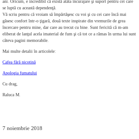
ani. Oricum, e incredibil că există atâta încurajare şi suport pentru cei care
se luptă cu această dependenţă.
Vă scriu pentru că vroiam să împărtăşesc cu voi şi cu cei care încă mai
găsesc confort într-o ţigară, două texte inspirate din vremurile de grea
încercare pentru mine, dar care au trecut cu bine. Sunt fericită că m-am
eliberat de lanţul acela imaterial de fum şi că tot ce a rămas în urma lui sunt
câteva pagini memorabile.
Mai multe detalii în articolele:
Cafea fără nicotină
Apologia fumatului
Cu drag,
Raluca M.
7 noiembrie 2018