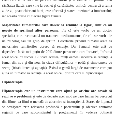
Cam care ar fi riscurile pe care fumătorul și le asumă? În primul rând
sănătatea fizică, care vine la pachet și cu sănătatea psihică, pentru că a fuma
zi de zi, poate chiar ani buni, este afectată și starea interioară a fumătorului;
iar aceasta crește cu fiecare țigară fumată.
Majoritatea fumătorilor care doresc să renunțe la țigări, simt că au
nevoie de sprijinul altor persoane
. Fie că este vorba de un doctor
specialist, care recomandă un tratament medicamentos, fie că este vorba de
un psiholog sau un grup de sprijin. Cercetările privind fumatul arată că
majoritatea fumătorilor doresc să renunțe. Dar fumatul este atât de
dependent încât mai puțin de 20% dintre persoanele care încearcă, înfruntă
acest obicei cu succes. Cu toate acestea, mulți oameni încearcă să renunțe la
fumat din nou și din nou, în ciuda dificultăților – poftă și simptomele de
sevraj (iritabilitatea și agitația). Există o gamă largă de tratamente care pot
ajuta un fumător să renunțe la acest obicei, printre care și hipnoterapia.
Hipnoterapia
Hipnoterapia este un instrument care ajută pe oricine are nevoie să
rezolve o problemă
și este de departe acel mod pe care lumea l-a perceput
din filme, ca fiind o metodă de adormire și inconștiență. Starea de hipnoză
se desfășoară prin relaxarea profundă a pacientului și oferirea anumitor
sugestii pe care subconștientul le programează în vederea obținerii