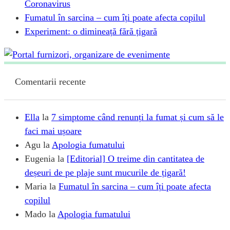
Coronavirus
Fumatul în sarcina – cum îți poate afecta copilul
Experiment: o dimineață fără țigară
Comentarii recente
Ella
la
7 simptome când renunți la fumat și cum să le
faci mai ușoare
Agu
la
Apologia fumatului
Eugenia
la
[Editorial] O treime din cantitatea de
deșeuri de pe plaje sunt mucurile de țigară!
Maria
la
Fumatul în sarcina – cum îți poate afecta
copilul
Mado
la
Apologia fumatului