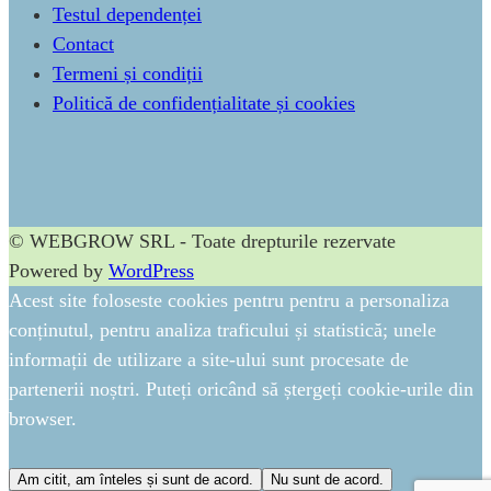
Testul dependenței
Contact
Termeni și condiții
Politică de confidențialitate și cookies
© WEBGROW SRL - Toate drepturile rezervate
Powered by
WordPress
Acest site foloseste cookies pentru pentru a personaliza
conținutul, pentru analiza traficului și statistică; unele
informații de utilizare a site-ului sunt procesate de
partenerii noștri. Puteți oricând să ștergeți cookie-urile din
browser.
Am citit, am înteles și sunt de acord.
Nu sunt de acord.