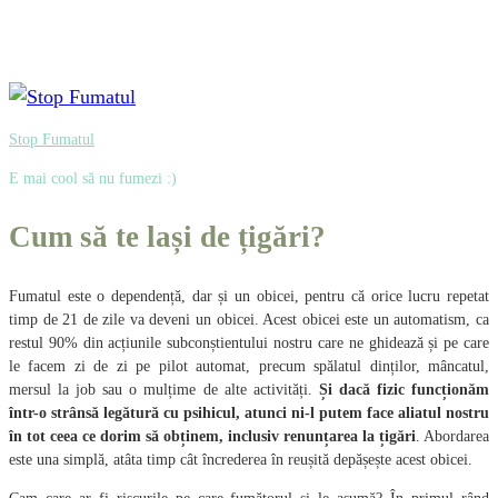
Stop Fumatul
E mai cool să nu fumezi :)
Cum să te lași de țigări?
Fumatul este o dependență, dar și un obicei, pentru că orice lucru repetat
timp de 21 de zile va deveni un obicei. Acest obicei este un automatism, ca
restul 90% din acțiunile subconștientului nostru care ne ghidează și pe care
le facem zi de zi pe pilot automat, precum spălatul dinților, mâncatul,
mersul la job sau o mulțime de alte activități.
Și dacă fizic funcționăm
într-o strânsă legătură cu psihicul, atunci ni-l putem face aliatul nostru
în tot ceea ce dorim să obținem, inclusiv renunțarea la țigări
. Abordarea
este una simplă, atâta timp cât încrederea în reușită depășește acest obicei.