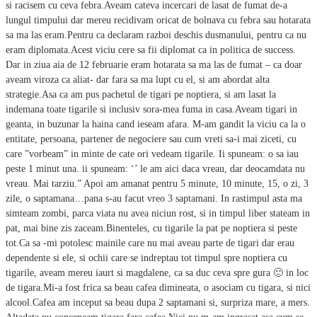
si racisem cu ceva febra.Aveam cateva incercari de lasat de fumat de-a
lungul timpului dar mereu recidivam oricat de bolnava cu febra sau hotarata
sa ma las eram.Pentru ca declaram razboi deschis dusmanului, pentru ca nu
eram diplomata.Acest viciu cere sa fii diplomat ca in politica de success.
Dar in ziua aia de 12 februarie eram hotarata sa ma las de fumat – ca doar
aveam viroza ca aliat- dar fara sa ma lupt cu el, si am abordat alta
strategie.Asa ca am pus pachetul de tigari pe noptiera, si am lasat la
indemana toate tigarile si inclusiv sora-mea fuma in casa.Aveam tigari in
geanta, in buzunar la haina cand ieseam afara. M-am gandit la viciu ca la o
entitate, persoana, partener de negociere sau cum vreti sa-i mai ziceti, cu
care ”vorbeam” in minte de cate ori vedeam tigarile. Ii spuneam: o sa iau
peste 1 minut una. ii spuneam: ‘’ le am aici daca vreau, dar deocamdata nu
vreau. Mai tarziu.” Apoi am amanat pentru 5 minute, 10 minute, 15, o zi, 3
zile, o saptamana…pana s-au facut vreo 3 saptamani. In rastimpul asta ma
simteam zombi, parca viata nu avea niciun rost, si in timpul liber stateam in
pat, mai bine zis zaceam.Binenteles, cu tigarile la pat pe noptiera si peste
tot.Ca sa -mi potolesc mainile care nu mai aveau parte de tigari dar erau
dependente si ele, si ochii care se indreptau tot timpul spre noptiera cu
tigarile, aveam mereu iaurt si magdalene, ca sa duc ceva spre gura 🙂 in loc
de tigara.Mi-a fost frica sa beau cafea dimineata, o asociam cu tigara, si nici
alcool.Cafea am inceput sa beau dupa 2 saptamani si, surpriza mare, a mers.