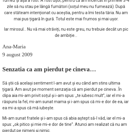
fumez și așa a fost. A fost ușor, pentru că am încercat în primele 3-4
zile să nu stau pe lângă fumători (soțul meu nu fumează). După
care stăteam intenționat cu aceștia, pentru a îmi testa tăria. Nu am
mai pus țigară în gură. Totul este mai frumos și mai ușor.
Iar mirosul… Nu vă mai otrăviți, nu este greu, nu trebuie decât un pic
de ambiție…
Ana-Maria
9 august 2009
Senzatia ca am pierdut pe cineva…
Să știi că același sentiment l-am avut și eu când am stins ultima
țigară. Am avut pe moment senzația că am pierdut pe cineva…În
clipa aia mi-am privit soțul și i-am spus: „te iubesc mult”, iar el mi-a
răspuns la fel, mi-am sunat mama și i-am spus că mi-e dor de ea, iar
ea mi-a spus că mă iubește.
Mi-am sunat fratele și i-am spus că abia aștept să-l văd, iar el mi-a
spus: „ok pitico și mie mi-e dor de tine”. Atunci am realizat că nu am
pierdut pe nimeni și nimic.