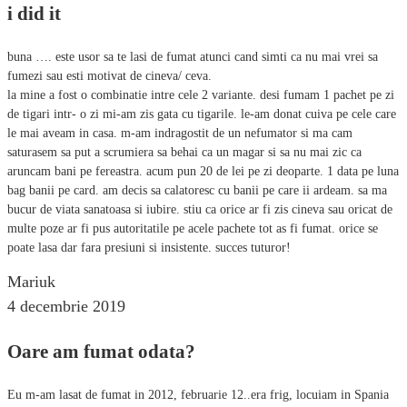
i did it
buna …. este usor sa te lasi de fumat atunci cand simti ca nu mai vrei sa
fumezi sau esti motivat de cineva/ ceva.
la mine a fost o combinatie intre cele 2 variante. desi fumam 1 pachet pe zi
de tigari intr- o zi mi-am zis gata cu tigarile. le-am donat cuiva pe cele care
le mai aveam in casa. m-am indragostit de un nefumator si ma cam
saturasem sa put a scrumiera sa behai ca un magar si sa nu mai zic ca
aruncam bani pe fereastra. acum pun 20 de lei pe zi deoparte. 1 data pe luna
bag banii pe card. am decis sa calatoresc cu banii pe care ii ardeam. sa ma
bucur de viata sanatoasa si iubire. stiu ca orice ar fi zis cineva sau oricat de
multe poze ar fi pus autoritatile pe acele pachete tot as fi fumat. orice se
poate lasa dar fara presiuni si insistente. succes tuturor!
Mariuk
4 decembrie 2019
Oare am fumat odata?
Eu m-am lasat de fumat in 2012, februarie 12..era frig, locuiam in Spania