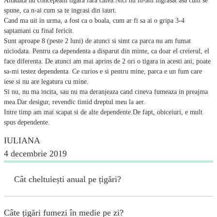
Altadata nu concepeam tigara fara cafea.Nici nu m-am ingrasat asa cum se
spune, ca n-ai cum sa te ingrasi din iaurt.
Cand ma uit in urma, a fost ca o boala, cum ar fi sa ai o gripa 3-4
saptamani cu final fericit.
Sunt aproape 8 (peste 2 luni) de atunci si simt ca parca nu am fumat
niciodata. Pentru ca dependenta a disparut din minte, ca doar el creierul, el
face diferenta. De atunci am mai aprins de 2 ori o tigara in acesti ani, poate
sa-mi testez dependenta. Ce curios e si pentru mine, parca e un fum care
iese si nu are legatura cu mine.
Si nu, nu ma incita, sau nu ma deranjeaza cand cineva fumeaza in preajma
mea.Dar desigur, revendic timid dreptul meu la aer.
Intre timp am mai scapat si de alte dependente.De fapt, obiceiuri, e mult
spus dependente.
IULIANA
4 decembrie 2019
Cât cheltuiești anual pe țigări?
Câte țigări fumezi în medie pe zi?