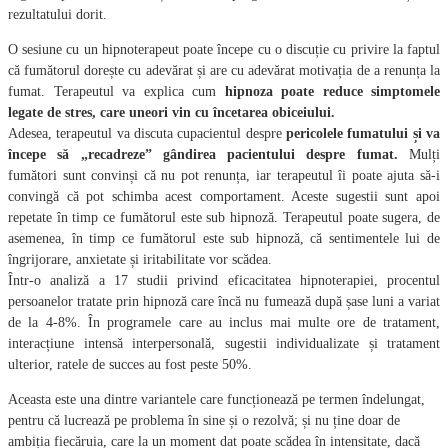
rezultatului dorit.
O sesiune cu un hipnoterapeut poate începe cu o discuție cu privire la faptul
că fumătorul dorește cu adevărat și are cu adevărat motivația de a renunța la
fumat. Terapeutul va explica cum
hipnoza poate reduce simptomele
legate de stres, care uneori vin cu încetarea obiceiului.
Adesea, terapeutul va discuta cupacientul despre
pericolele fumatului și va
începe să „recadreze” gândirea pacientului despre fumat.
Mulți
fumători sunt convinși că nu pot renunța, iar terapeutul îi poate ajuta să-i
convingă că pot schimba acest comportament. Aceste sugestii sunt apoi
repetate în timp ce fumătorul este sub hipnoză. Terapeutul poate sugera, de
asemenea, în timp ce fumătorul este sub hipnoză, că sentimentele lui de
îngrijorare, anxietate și iritabilitate vor scădea.
Într-o analiză a 17 studii privind eficacitatea hipnoterapiei, procentul
persoanelor tratate prin hipnoză care încă nu fumează după șase luni a variat
de la 4-8%. În programele care au inclus mai multe ore de tratament,
interacțiune intensă interpersonală, sugestii individualizate și tratament
ulterior, ratele de succes au fost peste 50%.
Aceasta este una dintre variantele care funcționează pe termen îndelungat,
pentru că lucrează pe problema în sine și o rezolvă; și nu ține doar de
ambiția fiecăruia, care la un moment dat poate scădea în intensitate, dacă