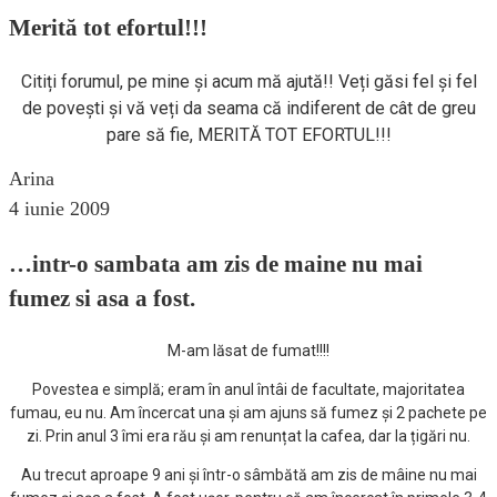
Merită tot efortul!!!
Citiți forumul, pe mine și acum mă ajută!! Veți găsi fel și fel
de povești și vă veți da seama că indiferent de cât de greu
pare să fie, MERITĂ TOT EFORTUL!!!
Arina
4 iunie 2009
…intr-o sambata am zis de maine nu mai
fumez si asa a fost.
M-am lăsat de fumat!!!!
Povestea e simplă; eram în anul întâi de facultate, majoritatea
fumau, eu nu. Am încercat una și am ajuns să fumez și 2 pachete pe
zi. Prin anul 3 îmi era rău și am renunțat la cafea, dar la țigări nu.
Au trecut aproape 9 ani și într-o sâmbătă am zis de mâine nu mai