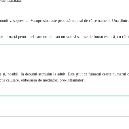
ine hidratată.
umit vasopresina. Vasopresina este produsă natural de către oameni. Una dintre f
tea proastă pentru cei care nu pot sau nu vor să se lase de fumat este că, cu cât t
e și, posibil, în debutul astmului la adult. Este știut că fumatul crește numărul 
cții celulare, eliberarea de mediatori pro-inflamatori.