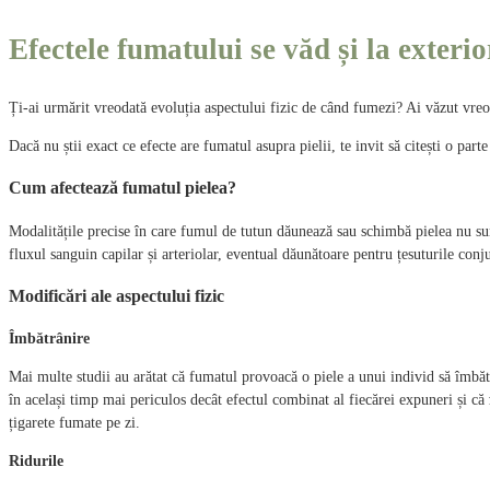
Efectele fumatului se văd și la exterio
Ți-ai urmărit vreodată evoluția aspectului fizic de când fumezi? Ai văzut vreo
Dacă nu știi exact ce efecte are fumatul asupra pielii, te invit să citești o part
Cum afectează fumatul pielea?
Modalitățile precise în care fumul de tutun dăunează sau schimbă pielea nu sun
fluxul sanguin capilar și arteriolar, eventual dăunătoare pentru țesuturile conj
Modificări ale aspectului fizic
Îmbătrânire
Mai multe studii au arătat că fumatul provoacă o piele a unui individ să îmbăt
în același timp mai periculos decât efectul combinat al fiecărei expuneri și că
țigarete fumate pe zi.
Ridurile