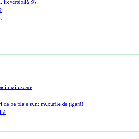
 ireversibilă 🫁
?
us
faci mai ușoare
ri de pe plaje sunt mucurile de țigară!
lul