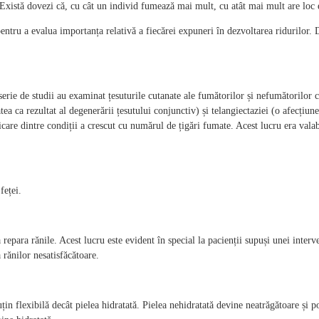
 Există dovezi că, cu cât un individ fumează mai mult, cu atât mai mult are loc
pentru a evalua importanța relativă a fiecărei expuneri în dezvoltarea ridurilor.
serie de studii au examinat țesuturile cutanate ale fumătorilor și nefumătorilor
ea ca rezultat al degenerării țesutului conjunctiv) și telangiectaziei (o afecțiune 
care dintre condiții a crescut cu numărul de țigări fumate. Acest lucru era valabi
feței.
 repara rănile. Acest lucru este evident în special la pacienții supuși unei inter
rănilor nesatisfăcătoare.
țin flexibilă decât pielea hidratată. Pielea nehidratată devine neatrăgătoare și 