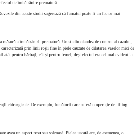
 efectul de îmbătrânire prematură.
 Dovezile din aceste studii sugerează că fumatul poate fi un factor mai
 ca măsură a îmbătrânirii prematură. Un studiu olandez de control al cazului,
caracterizată prin linii roșii fine în piele cauzate de dilatarea vaselor mici de
l atât pentru bărbați, cât și pentru femei, deși efectul era cel mai evident la
venții chirurgicale. De exemplu, fumătorii care suferă o operație de lifting
poate avea un aspect roșu sau solzoasă. Pielea uscată are, de asemenea, o