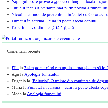
Vapingul poate provoca „popcorn lung” – boală majoră,
Tutunul încălzit, varianta mai puțin nocivă a fumatului
Nicotina ca mod de prevenire a infecției cu Coronavir
Fumatul în sarcina – cum îți poate afecta copilul
Experiment: o dimineață fără țigară
Comentarii recente
Ella
la
7 simptome când renunți la fumat și cum să le 
Agu
la
Apologia fumatului
Eugenia
la
[Editorial] O treime din cantitatea de deșeu
Maria
la
Fumatul în sarcina – cum îți poate afecta copi
Mado
la
Apologia fumatului