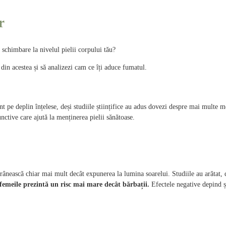
r
 schimbare la nivelul pielii corpului tău?
e din acestea și să analizezi cam ce îți aduce fumatul.
t pe deplin înțelese, deși studiile științifice au adus dovezi despre mai multe 
unctive care ajută la menținerea pielii sănătoase.
rânească chiar mai mult decât expunerea la lumina soarelui. Studiile au arătat, 
femeile prezintă un risc mai mare decât bărbații.
Efectele negative depind ș