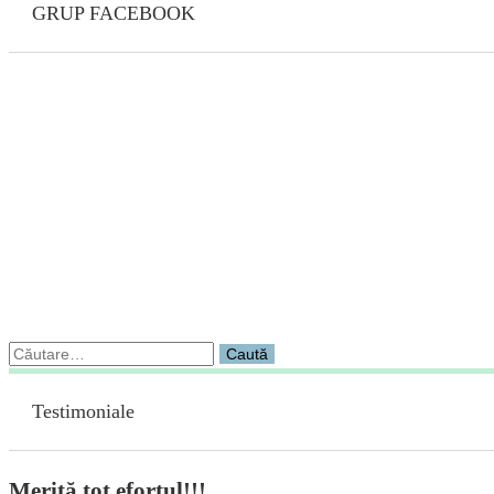
GRUP FACEBOOK
Caută
după:
Testimoniale
Merită tot efortul!!!