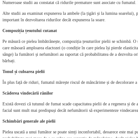
Numeroase studii au constatat că ridurile premature sunt asociate cu fumatul.
Alte studii au examinat expunerea la ambele (la țigări și la lumina soarelui), 
important în dezvoltarea ridurilor decât expunerea la soare.
Compoziția țesutului cutanat
Pe măsură ce pielea îmbătrânește, compoziția țesuturilor pielii se schimbă. O 
care măsoară amploarea elactozei (o condiție în care pielea își pierde elasticitat
sânge) la fumători și nefumători au raportat că probabilitatea de a dezvolta ori
bărbați.
Tonul și culoarea pielii
În plus față de riduri, fumatul mărește riscul de mâncărime și de decolorare a 
Scăderea vindecării rănilor
Există dovezi că tutunul de fumat scade capacitatea pielii de a regenera și de a
facial sunt mult mai predispuși decât nefumătorii să experimenteze vindecarea 
Schimbări generale ale pielii
Pielea uscată a unui fumător se poate simți inconfortabil, deoarece este mai pu