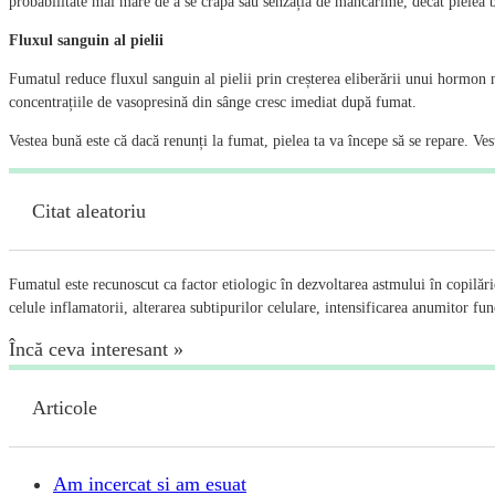
probabilitate mai mare de a se crăpa sau senzația de mâncărime, decât pielea b
Fluxul sanguin al pielii
Fumatul reduce fluxul sanguin al pielii prin creșterea eliberării unui hormon n
concentrațiile de vasopresină din sânge cresc imediat după fumat.
Vestea bună este că dacă renunți la fumat, pielea ta va începe să se repare. Ves
Citat aleatoriu
Fumatul este recunoscut ca factor etiologic în dezvoltarea astmului în copilări
celule inflamatorii, alterarea subtipurilor celulare, intensificarea anumitor fun
Încă ceva interesant »
Articole
Am incercat si am esuat