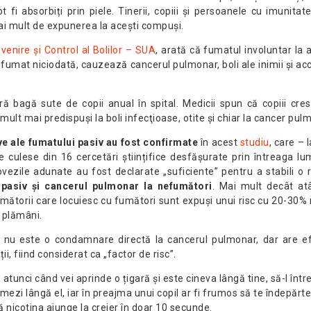
t fi absorbiți prin piele. Tinerii, copiii și persoanele cu imunita
ai mult de expunerea la acești compuși.
venire și Control al Bolilor – SUA
, arată că fumatul involuntar la a
 fumat niciodată, cauzează cancerul pulmonar, boli ale inimii și ac
ă bagă sute de copii anual în spital. Medicii spun că copiii cres
mult mai predispuşi la boli infecţioase, otite şi chiar la cancer pul
ve ale fumatului pasiv au fost confirmate
în acest
studiu
, care – 
e culese din 16 cercetări științifice desfășurate prin întreaga l
ezile adunate au fost declarate „suficiente” pentru a stabili o 
 pasiv și cancerul pulmonar la nefumători
. Mai mult decât atâ
mătorii care locuiesc cu fumători sunt expuși unui risc cu 20-30
 plămâni.
 nu este o condamnare directă la cancerul pulmonar, dar are e
i, fiind considerat ca „factor de risc”.
, atunci când vei aprinde o țigară și este cineva lângă tine, să-l înt
mezi lângă el, iar în preajma unui copil ar fi frumos să te îndepărte
ă nicotina ajunge la creier în doar 10 secunde.