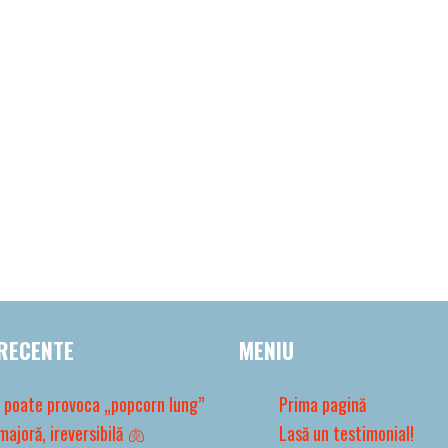
RECENTE
MENIU
 poate provoca „popcorn lung”
Prima pagină
majoră, ireversibilă 🫁
Lasă un testimonial!