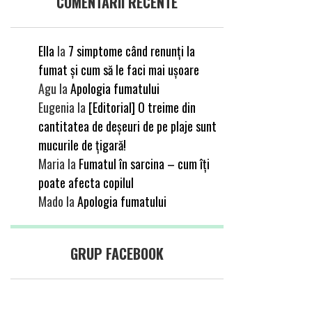
COMENTARII RECENTE
Ella
la
7 simptome când renunți la
fumat și cum să le faci mai ușoare
Agu
la
Apologia fumatului
Eugenia
la
[Editorial] O treime din
cantitatea de deșeuri de pe plaje sunt
mucurile de țigară!
Maria
la
Fumatul în sarcina – cum îți
poate afecta copilul
Mado
la
Apologia fumatului
GRUP FACEBOOK