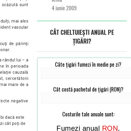
te scăzută sunt
4 iunie 2009
dulți, mai ales
cident vascular
CÂT CHELTUIEȘTI ANUAL PE
ȚIGĂRI?
cuţi de părinţi
monar.
la rândul lui – a
Câte țigări fumezi în medie pe zi?
ume în perioada
relație cauzală
t, cercetătorii
% mai mare de a
Cât costă pachetul de țigări (RON)?
fecte negative
Costurile tale anuale sunt:
rebi dacă este
zi cât poți de
Fumezi anual
RON
.