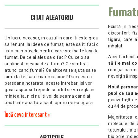
Fumatu
CITAT ALEATORIU
Există în fie
disconfort, fi
Un lucru necesar, in cazul in care iti este greu
țigară, care 
sa renunti la ideea de fumat, este sa iti faci o
inhalat.
lista cu motivele pentru care vrei sa te lasi de
Acest articol a
fumat. De ce ai ales sa o faci? Cu ce o sa
să fie mai co
suplinesti nevoia de a fuma? Ce simteai
reacția oameni
atunci cand fumai? Ce altceva te ajuta sa te
nevoiți să insp
simti la fel sau chiar mai bine? Daca esti o
persoana hotarata, aceste intrebari isi vor
Nouă persoane 
gasi raspunsul repede si totul se va regla in
publice sau 
mintea ta, nici nu iti vei da seama cand ai
pasivi faţă de
baut cafeaua fara sa iti aprinzi vreo tigara.
cu 44 de proce
Încă ceva interesant »
Majoritatea 
molecule de o
tutunului, a 
ARTICOLE
biologie molecu