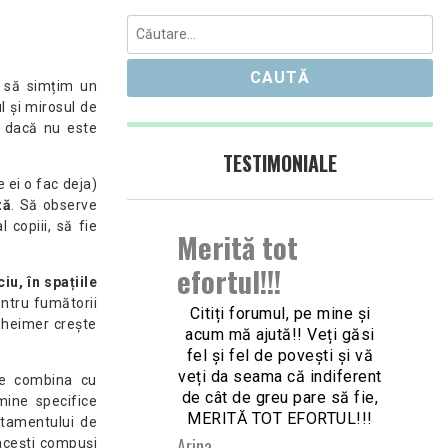
Caută
după:
e să simțim un
l și mirosul de
r dacă nu este
TESTIMONIALE
e ei o fac deja)
ză
. Să observe
 copiii, să fie
Merită tot
efortul!!!
iu, în spațiile
ntru fumătorii
Citiți forumul, pe mine și
lzheimer creşte
acum mă ajută!! Veți găsi
fel și fel de povești și vă
veți da seama că indiferent
te combina cu
de cât de greu pare să fie,
mine specifice
MERITĂ TOT EFORTUL!!!
rtamentului de
Arina
, acești compuși