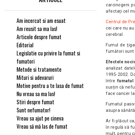
carcinogeni po
afectați cel m
Am incercat si am esuat
Centrul de Pre
Am reusit sa ma las!
cei care nu au
cerebral.
Articole despre fumat
Editorial
Fumul de ţigar
fumători sunt 
Legislatie cu privire la fumat si
fumatori
Efectele noci
Metode si tratamente
analizat datel
1995-2002. Dov
Mituri si adevaruri
între
fumatul
Motive pentru a te lasa de fumat
susțin că nefu
Nu vreau sa ma las!
face cancer la
Stiri despre fumat
Fumatul pasiv
Sunt nefumator!
asupra sănătăți
Vreau sa ajut pe cineva
Ar fi plăcut ca
Vreau să mă las de fumat
în regulă să fu
mult, pentru c