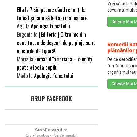
Vrei să te lași 
Ella
la
7 simptome când renunți la
ceva mai mult de
fumat și cum să le faci mai ușoare
Citește Mai M
Agu
la
Apologia fumatului
Eugenia
la
[Editorial] O treime din
cantitatea de deșeuri de pe plaje sunt
Remedii nat
mucurile de țigară!
plămânilor 
Maria
la
Fumatul în sarcina – cum îți
De ce detoxifie
poate afecta copilul
fumător și știi 
organismul tău 
Mado
la
Apologia fumatului
Citește Mai M
GRUP FACEBOOK
StopFumatul.ro
Grup Facebook · 39 de membri