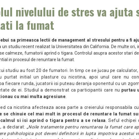
lul nivelului de stres va ajuta 
ati la fumat
rebui sa primeasca lectii de management al stresului pentru a fi aju
a un studiu recent realizat la Universitatea din California. De multe ori, in
se calmeze, fumatorii aprind o tigara. Controlul asupra acestor stari de
ntial in procesul de renuntare la fumat.
ui studiu au fost 20 de fumatori. In timp ce se jucau pe calculator, 
 purtat initial un plasture cu nicotina, apoi unul care nu co
a fiecare runda, jucatorii isi puteau deranja oponentul cu un zgo
tate de ei. Studiul a demonstrat ca participantii care nu
purtau 
tionau cu mai multa agresiune
.
red ca nicotina afecteaza acea parte a creierului responsabila cu
e se chinuie cel mai mult in procesul de renuntare la fumat sun
calmul si isi aprind o tigara pentru a se relaxa
. Seful echipei 
 a declarat: „
Noile tratamente pentru renuntarea la fumat care ap
ere pshihologica pot deveni definitorii in lupta impotriva acestui vi