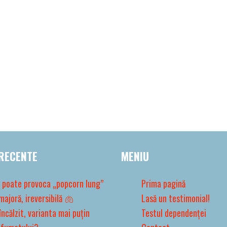
RECENTE
MENIU
 poate provoca „popcorn lung”
Prima pagină
majoră, ireversibilă 🫁
Lasă un testimonial!
încălzit, varianta mai puțin
Testul dependenței