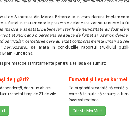
stresului ajuta in procesul de renuntare, diminuand nevoia de tutu
onal de Sanatate din Marea Britanie ia in considerare implementa
 a furiei in tratamentele prescrise celor care vor sa renunte la f
a majora a sanatatii publice iar starile de nervozitate au fost identi
rtant atunci cand o persoana se apuca de fumat si, ulterior, devin
od particular, cercetarile care au vizat comportamentul uman au rel
i nervozitate
„, se arata in concluziile raportul studiului publi
 Brain Functions.
despre metode si tratamente pentru a te lasa de fumat:
și de țigări?
Fumatul și Legea karmei
dependență, dar și un obicei,
Te-ai gândit vreodată că există și
 lucru repetat timp de 21 de zile
care să te ajute să renunți la fum
încercat metoda ...
ult
Citește Mai Mult