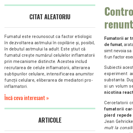
Contro
CITAT ALEATORIU
renunt
Fumatul este recunoscut ca factor etiologic
Fumatorii ar t
în dezvoltarea astmului în copilărie și, posibil,
de fumat
, arat
în debutul astmului la adult. Este știut că
simt nevoia sa 
fumatul crește numărul celulelor inflamatorii
fi un factor ese
prin mecanisme distincte. Acestea includ
Subiectii acest
recrutarea de celule inflamatorii, alterarea
experiment au
subtipurilor celulare, intensificarea anumitor
substanta. Dup
funcții celulare, eliberarea de mediatori pro-
si un volum se
inflamatori.
nicotina reac
Încă ceva interesant »
Cercetatorii c
fumatorii car
pierd repede 
ARTICOLE
Jean Gehricke,
mult la consili