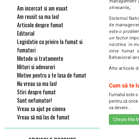
management al 
Am incercat si am esuat
stresante
„.
Am reusit sa ma las!
Sistemul Nati
Articole despre fumat
de manageriere
este o problem
Editorial
un factor impo
Legislatie cu privire la fumat si
nicotina. In m
fumatori
intre fumat s
Metode si tratamente
Behavioral and
Mituri si adevaruri
Alte articole 
Motive pentru a te lasa de fumat
Nu vreau sa ma las!
Cum să te la
Stiri despre fumat
Fumatul este o 
Sunt nefumator!
pentru că orice
Vreau sa ajut pe cineva
va deveni ...
Vreau să mă las de fumat
Citește Mai M