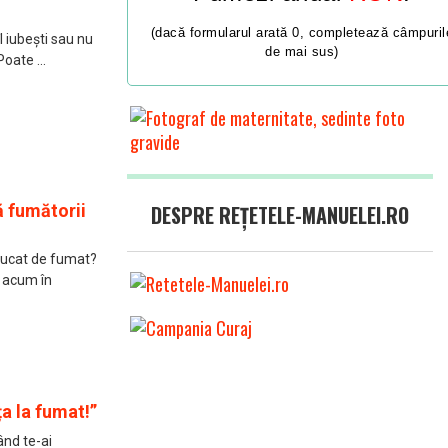
(dacă formularul arată 0, completează câmpuril
l iubești sau nu
de mai sus)
Poate ...
ă fumătorii
DESPRE REȚETELE-MANUELEI.RO
apucat de fumat?
e acum în
a la fumat!”
ând te-ai