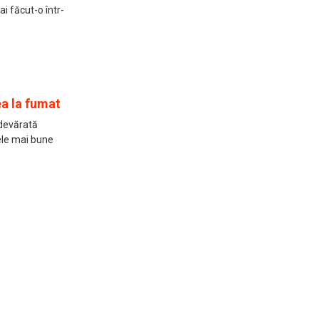
i făcut-o într-
a la fumat
adevărată
ele mai bune