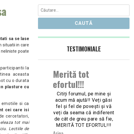
sa
Caută
după:
tati sa se lase
 situatii in care
TESTIMONIALE
 neliniste poate
participantii la
Merită tot
ntinea aceasta
efortul!!!
mot cu o durata
un plasture cu
Citiți forumul, pe mine și
acum mă ajută!! Veți găsi
 emotiile si ca
fel și fel de povești și vă
t cei care isi
Nex
veți da seama că indiferent
de cercetatori,
de cât de greu pare să fie,
Slid
eleaza tot mai
MERITĂ TOT EFORTUL!!!
ciu. Lectiile de
Arina