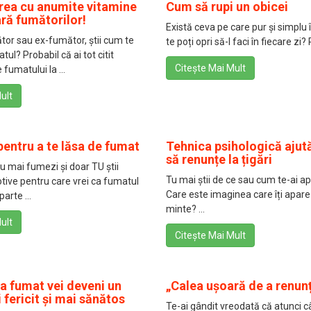
rea cu anumite vitamine
Cum să rupi un obicei
ră fumătorilor!
Există ceva pe care pur și simplu î
ător sau ex-fumător, știi cum te
te poți opri să-l faci în fiecare zi? 
ul? Probabil că ai tot citit
Citește Mai Mult
fumatului la ...
ult
pentru a te lăsa de fumat
Tehnica psihologică ajut
să renunțe la țigări
nu mai fumezi și doar TU știi
Tu mai știi de ce sau cum te-ai 
ive pentru care vrei ca fumatul
Care este imaginea care îți apar
arte ...
minte? ...
ult
Citește Mai Mult
a fumat vei deveni un
„Calea ușoară de a renunț
 fericit și mai sănătos
Te-ai gândit vreodată că atunci c