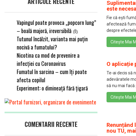
ARTICOLE RECENTE
Suplimenta
este necesa
Fie că ești fum
Vapingul poate provoca „popcorn lung”
afectează fumat
– boală majoră, ireversibilă 🫁
despre efectele 
Tutunul încălzit, varianta mai puțin
Citește Mai M
nocivă a fumatului?
Nicotina ca mod de prevenire a
infecției cu Coronavirus
O aplicație 
Fumatul în sarcina – cum îți poate
Te-ai decis să 
afecta copilul
adevăratele mot
să nu mai facă p
Experiment: o dimineață fără țigară
Citește Mai M
COMENTARII RECENTE
Renunțând l
nou TU, mai