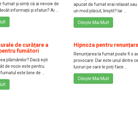
de fumat și simți că ai nevoie de
apucat de fumat erai relaxat sau a
cât informații și sfaturi? Ai ...
un mod plăcut, liniștit? Iar ...
ult
Citește Mai Mult
urale de curățare a
Hipnoza pentru renunțare
pentru fumători
Renunțarea la fumat poate fi o 
rea plămânilor? Dacă ești
provocare. Dar este unul dintre c
cât de nociv este pentru
lucruri pe care le poți face ...
fumatul este bine de ...
Citește Mai Mult
ult