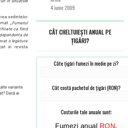
n in situatiile
4 iunie 2009
rea sedintelor
umat. „
Fumatul
ficate ca fiind
CÂT CHELTUIEȘTI ANUAL PE
e dependenta de
ȚIGĂRI?
evat o legatura
cat in revista
Câte țigări fumezi în medie pe zi?
Cât costă pachetul de țigări (RON)?
 alte variante
at? Dacă ai
Costurile tale anuale sunt:
Fumezi anual
RON
.