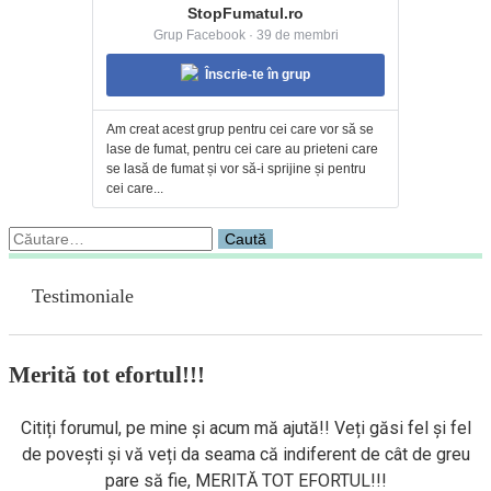
StopFumatul.ro
Grup Facebook · 39 de membri
Înscrie-te în grup
Am creat acest grup pentru cei care vor să se
lase de fumat, pentru cei care au prieteni care
se lasă de fumat și vor să-i sprijine și pentru
cei care...
Caută
după:
Testimoniale
Merită tot efortul!!!
Citiți forumul, pe mine și acum mă ajută!! Veți găsi fel și fel
de povești și vă veți da seama că indiferent de cât de greu
pare să fie, MERITĂ TOT EFORTUL!!!