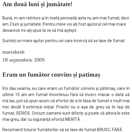
Am două luni și jumătate!
Bună, m-am reîntors și în toată perioadă asta nu am mai fumat, deci
am 2 luni și jumătate. Pentru mine voi ați fost ajutorul cel mai mare
deoarece mi-ați spus la ce să mă aștept.
Sunteți un mare ajutor pentru cei care încercă să se lase de fumat.
marrakesh
18 septembrie 2009
Eram un fumător convins și patimaș
Îmi dau seama, eu care eram un fumător convins și pătimaș, care în
ultimii 15 ani am fumat încontinuu fără să încerc măcar o dată să
mă las, pot să spun acum că efortul de a te lăsa de fumat e mult mai
mic decât îl estimezi inițial. Practic nu e așa de greu să te lași de
fumat, SERIOS. Oricum oamenii sunt diferiți și poate că altora le este
mai greu, dar cu siguranță efortul MERITĂ.
Recomand tuturor fumătorilor să se lase de fumat BRUSC, FĂRĂ