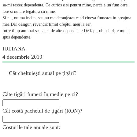
sa-mi testez dependenta. Ce curios e si pentru mine, parca e un fum care
iese si nu are legatura cu mine.
Si nu, nu ma incita, sau nu ma deranjeaza cand cineva fumeaza in preajma
mea.Dar desigur, revendic timid dreptul meu la aer.
Intre timp am mai scapat si de alte dependente.De fapt, obiceiuri, e mult
spus dependente.
IULIANA
4 decembrie 2019
Cât cheltuiești anual pe țigări?
Câte țigări fumezi în medie pe zi?
Cât costă pachetul de țigări (RON)?
Costurile tale anuale sunt: