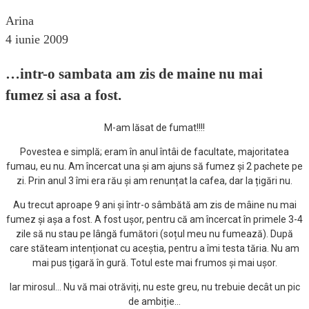
Arina
4 iunie 2009
…intr-o sambata am zis de maine nu mai
fumez si asa a fost.
M-am lăsat de fumat!!!!
Povestea e simplă; eram în anul întâi de facultate, majoritatea
fumau, eu nu. Am încercat una și am ajuns să fumez și 2 pachete pe
zi. Prin anul 3 îmi era rău și am renunțat la cafea, dar la țigări nu.
Au trecut aproape 9 ani și într-o sâmbătă am zis de mâine nu mai
fumez și așa a fost. A fost ușor, pentru că am încercat în primele 3-4
zile să nu stau pe lângă fumători (soțul meu nu fumează). După
care stăteam intenționat cu aceștia, pentru a îmi testa tăria. Nu am
mai pus țigară în gură. Totul este mai frumos și mai ușor.
Iar mirosul… Nu vă mai otrăviți, nu este greu, nu trebuie decât un pic
de ambiție…