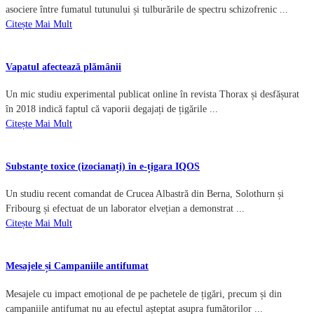
asociere între fumatul tutunului și tulburările de spectru schizofrenic ...
Citește Mai Mult
Vapatul afectează plămânii
Un mic studiu experimental publicat online în revista Thorax și desfășurat
în 2018 indică faptul că vaporii degajați de țigările ...
Citește Mai Mult
Substanțe toxice (izocianați) în e-țigara IQOS
Un studiu recent comandat de Crucea Albastră din Berna, Solothurn și
Fribourg și efectuat de un laborator elvețian a demonstrat ...
Citește Mai Mult
Mesajele și Campaniile antifumat
Mesajele cu impact emoțional de pe pachetele de țigări, precum și din
campaniile antifumat nu au efectul așteptat asupra fumătorilor ...