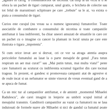
„agatare in carlig” a consumatorilor de nicotina: cat timp ai un viciu si ti se
ofera la un pachet de tigari cumparat, unul gratis, o bricheta de colectie sau
tot felul de maruntisuri sclipitoare pe care „trebuie” sa le ai, va exista o
piata a consumului de tigari.
Curios este curajul (nu vreau sa o numesc ignoranta) fumatorilor. Toate
asociatiile de combatere a consumului de nicotina si toate campaniile
antifumat ii lasa indiferenti, ba chiar uneori amuzati de situatiile in care cer
un pachet cu o imagine cu cancer la plamani in locul unuia pe care este
ilustrata o tigara „impotenta”.
Si cum orice invat are si dezvat, cei ce vor sa atraga atentia asupra
pericolelor fumatului au lasat la o parte mesajele de genul „Fara tutun
respiram un aer mai curat!” sau „Mai putin tutun, mai multa viata!” peste
care fumatorii au scuturat cu indiferenta scrumul tigarilor din care tocmai
trageau. In prezent, ei gandesc si promoveaza campanii atat de agresive si
de reale incat si un nefumator se simte vinovat de vreun eventual gand de a
se apuca de fumat.
Ca un mic tur al campaniilor antifumat, e de amintit „momentul Mihaelei
Radulescu”, ale carei imagini in lenjerie au umbrit scopul initial al
mesajului transmis. Ganditorii campaniilor au vazut ca fumatorii nu se lasa
induiosati de formele suave ale Mihaelei si nici de gandul ca fumatul poate