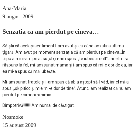
Ana-Maria
9 august 2009
Senzatia ca am pierdut pe cineva…
Să știi că același sentiment l-am avut și eu când am stins ultima
țigară. Am avut pe moment senzația că am pierdut pe cineva…În
clipa aia mi-am privit soțul și i-am spus: „te iubesc mult”, iar el mi-a
răspuns la fel, mi-am sunat mama și i-am spus că mi-e dor de ea, iar
ea mi-a spus că mă iubește.
Mi-am sunat fratele și i-am spus că abia aștept să-l văd, iar el mi-a
spus: „ok pitico și mie mi-e dor de tine”. Atunci am realizat că nu am
pierdut pe nimeni și nimic.
Dimpotrivă!!!!!!!! Am numai de câștigat.
Nosmoke
15 august 2009