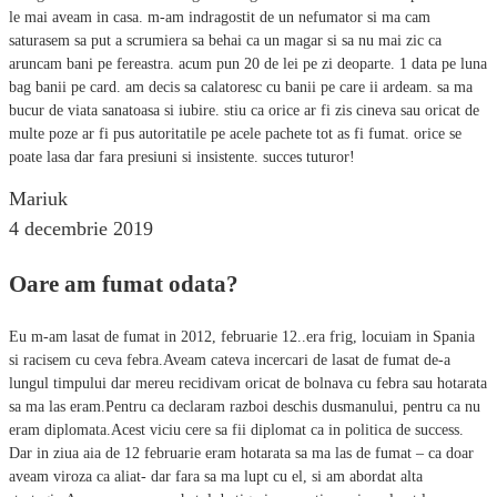
le mai aveam in casa. m-am indragostit de un nefumator si ma cam
saturasem sa put a scrumiera sa behai ca un magar si sa nu mai zic ca
aruncam bani pe fereastra. acum pun 20 de lei pe zi deoparte. 1 data pe luna
bag banii pe card. am decis sa calatoresc cu banii pe care ii ardeam. sa ma
bucur de viata sanatoasa si iubire. stiu ca orice ar fi zis cineva sau oricat de
multe poze ar fi pus autoritatile pe acele pachete tot as fi fumat. orice se
poate lasa dar fara presiuni si insistente. succes tuturor!
Mariuk
4 decembrie 2019
Oare am fumat odata?
Eu m-am lasat de fumat in 2012, februarie 12..era frig, locuiam in Spania
si racisem cu ceva febra.Aveam cateva incercari de lasat de fumat de-a
lungul timpului dar mereu recidivam oricat de bolnava cu febra sau hotarata
sa ma las eram.Pentru ca declaram razboi deschis dusmanului, pentru ca nu
eram diplomata.Acest viciu cere sa fii diplomat ca in politica de success.
Dar in ziua aia de 12 februarie eram hotarata sa ma las de fumat – ca doar
aveam viroza ca aliat- dar fara sa ma lupt cu el, si am abordat alta