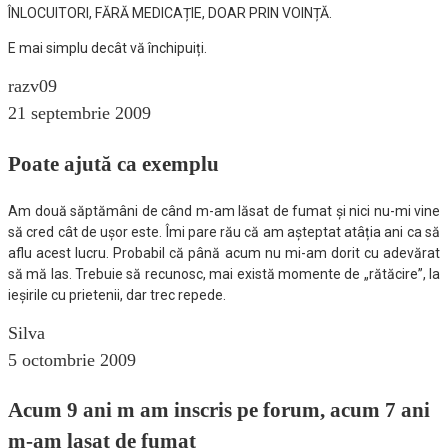
ÎNLOCUITORI, FĂRĂ MEDICAȚIE, DOAR PRIN VOINȚĂ.
E mai simplu decât vă închipuiți.
razv09
21 septembrie 2009
Poate ajută ca exemplu
Am două săptămâni de când m-am lăsat de fumat și nici nu-mi vine
să cred cât de ușor este. Îmi pare rău că am așteptat atâția ani ca să
aflu acest lucru. Probabil că până acum nu mi-am dorit cu adevărat
să mă las. Trebuie să recunosc, mai există momente de „rătăcire”, la
ieșirile cu prietenii, dar trec repede.
Silva
5 octombrie 2009
Acum 9 ani m am inscris pe forum, acum 7 ani
m-am lasat de fumat