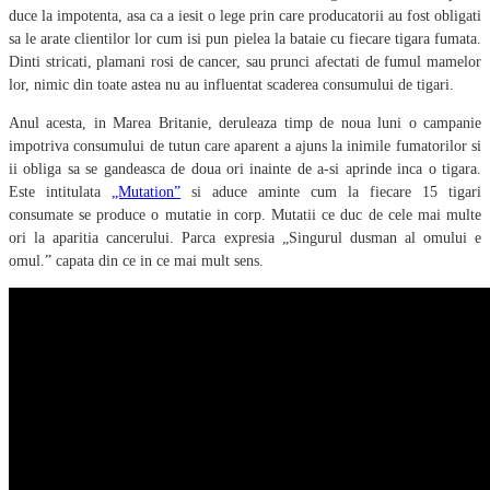
duce la impotenta, asa ca a iesit o lege prin care producatorii au fost obligati
sa le arate clientilor lor cum isi pun pielea la bataie cu fiecare tigara fumata.
Dinti stricati, plamani rosi de cancer, sau prunci afectati de fumul mamelor
lor, nimic din toate astea nu au influentat scaderea consumului de tigari.
Anul acesta, in Marea Britanie, deruleaza timp de noua luni o campanie
impotriva consumului de tutun care aparent a ajuns la inimile fumatorilor si
ii obliga sa se gandeasca de doua ori inainte de a-si aprinde inca o tigara.
Este intitulata
„Mutation”
si aduce aminte cum la fiecare 15 tigari
consumate se produce o mutatie in corp. Mutatii ce duc de cele mai multe
ori la aparitia cancerului. Parca expresia „Singurul dusman al omului e
omul.” capata din ce in ce mai mult sens.