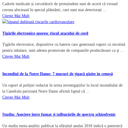
Cadrele medicale și cercetătorii de pretutindeni sunt de acord că virusul
corona afectează în special plămânii, care sunt mai deteriorați ...
Citește Mai Mult
Țigările electronice sporesc riscul atacului de cord
Țigările electronice, dispozitive cu baterie care generează vapori cu nicotină
pentru inhalare, sunt adesea promovate de companiile producătoare ca și ...
Citește Mai Mult
Incendiul de la Notre Dame: 7 mucuri de țigară găsite în cenușă
Un raport al poliției redactat în urma investigațiilor la locul incendiului de
la Catedrala pariziană Notre Dame afirmă faptul că ...
Citește Mai Mult
Studiu: Asociere între fumat și tulburările de spectru schizofrenic
Un studiu meta-analitic publicat la sfârșitul anului 2018 indică o puternică