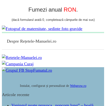
Fumezi anual
RON
.
(dacă formularul arată 0, completează câmpurile de mai sus)
Despre Rețetele-Manuelei.ro
Instalat, configurat și personalizat de
Webgrow.ro
Articole recente
Vapingul poate provoca „popcorn lung” – boală