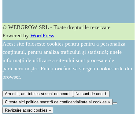
© WEBGROW SRL - Toate drepturile rezervate
Powered by
WordPress
Acest site foloseste cookies pentru pentru a personaliza
conținutul, pentru analiza traficului și statistică; unele
informații de utilizare a site-ului sunt procesate de
partenerii noștri. Puteți oricând să ștergeți cookie-urile din
browser.
Am citit, am înteles și sunt de acord.
Nu sunt de acord.
Citește aici politica noastră de confidențialitate și cookies »
Revizuire acord cookies »