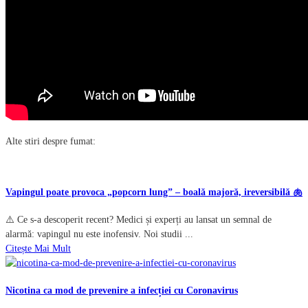
Alte stiri despre fumat:
Vapingul poate provoca „popcorn lung” – boală majoră, ireversibilă 🫁
⚠️ Ce s-a descoperit recent? Medici și experți au lansat un semnal de
alarmă: vapingul nu este inofensiv. Noi studii ...
Citește Mai Mult
Nicotina ca mod de prevenire a infecției cu Coronavirus