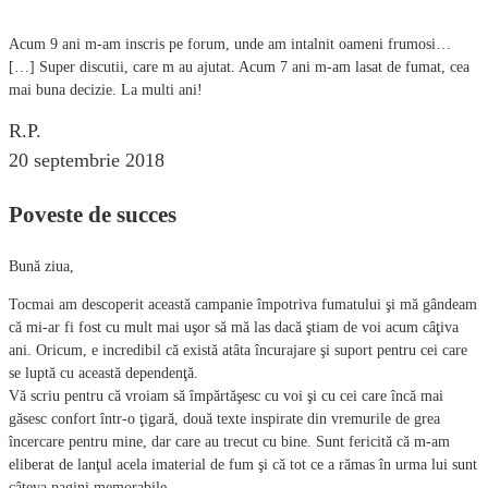
Acum 9 ani m-am inscris pe forum, unde am intalnit oameni frumosi…
[…] Super discutii, care m au ajutat. Acum 7 ani m-am lasat de fumat, cea
mai buna decizie. La multi ani!
R.P.
20 septembrie 2018
Poveste de succes
Bună ziua,
Tocmai am descoperit această campanie împotriva fumatului şi mă gândeam
că mi-ar fi fost cu mult mai uşor să mă las dacă ştiam de voi acum câţiva
ani. Oricum, e incredibil că există atâta încurajare şi suport pentru cei care
se luptă cu această dependenţă.
Vă scriu pentru că vroiam să împărtăşesc cu voi şi cu cei care încă mai
găsesc confort într-o ţigară, două texte inspirate din vremurile de grea
încercare pentru mine, dar care au trecut cu bine. Sunt fericită că m-am
eliberat de lanţul acela imaterial de fum şi că tot ce a rămas în urma lui sunt
câteva pagini memorabile.