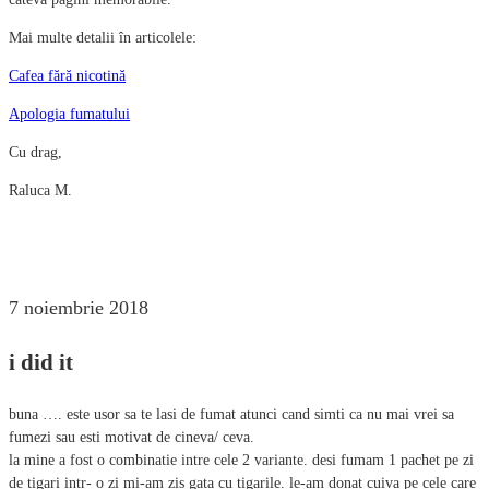
Mai multe detalii în articolele:
Cafea fără nicotină
Apologia fumatului
Cu drag,
Raluca M.
7 noiembrie 2018
i did it
buna …. este usor sa te lasi de fumat atunci cand simti ca nu mai vrei sa
fumezi sau esti motivat de cineva/ ceva.
la mine a fost o combinatie intre cele 2 variante. desi fumam 1 pachet pe zi
de tigari intr- o zi mi-am zis gata cu tigarile. le-am donat cuiva pe cele care