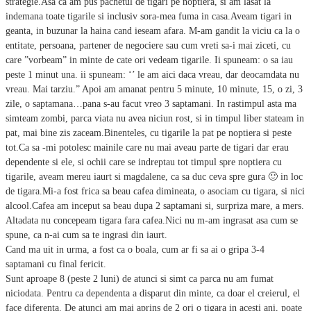
strategie.Asa ca am pus pachetul de tigari pe noptiera, si am lasat la
indemana toate tigarile si inclusiv sora-mea fuma in casa.Aveam tigari in
geanta, in buzunar la haina cand ieseam afara. M-am gandit la viciu ca la o
entitate, persoana, partener de negociere sau cum vreti sa-i mai ziceti, cu
care ”vorbeam” in minte de cate ori vedeam tigarile. Ii spuneam: o sa iau
peste 1 minut una. ii spuneam: ‘’ le am aici daca vreau, dar deocamdata nu
vreau. Mai tarziu.” Apoi am amanat pentru 5 minute, 10 minute, 15, o zi, 3
zile, o saptamana…pana s-au facut vreo 3 saptamani. In rastimpul asta ma
simteam zombi, parca viata nu avea niciun rost, si in timpul liber stateam in
pat, mai bine zis zaceam.Binenteles, cu tigarile la pat pe noptiera si peste
tot.Ca sa -mi potolesc mainile care nu mai aveau parte de tigari dar erau
dependente si ele, si ochii care se indreptau tot timpul spre noptiera cu
tigarile, aveam mereu iaurt si magdalene, ca sa duc ceva spre gura 🙂 in loc
de tigara.Mi-a fost frica sa beau cafea dimineata, o asociam cu tigara, si nici
alcool.Cafea am inceput sa beau dupa 2 saptamani si, surpriza mare, a mers.
Altadata nu concepeam tigara fara cafea.Nici nu m-am ingrasat asa cum se
spune, ca n-ai cum sa te ingrasi din iaurt.
Cand ma uit in urma, a fost ca o boala, cum ar fi sa ai o gripa 3-4
saptamani cu final fericit.
Sunt aproape 8 (peste 2 luni) de atunci si simt ca parca nu am fumat
niciodata. Pentru ca dependenta a disparut din minte, ca doar el creierul, el
face diferenta. De atunci am mai aprins de 2 ori o tigara in acesti ani, poate