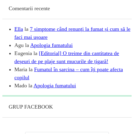
Comentarii recente
Ella
la
7 simptome când renunți la fumat și cum să le
faci mai ușoare
Agu
la
Apologia fumatului
Eugenia
la
[Editorial] O treime din cantitatea de
deșeuri de pe plaje sunt mucurile de țigară!
Maria
la
Fumatul în sarcina – cum îți poate afecta
copilul
Mado
la
Apologia fumatului
GRUP FACEBOOK