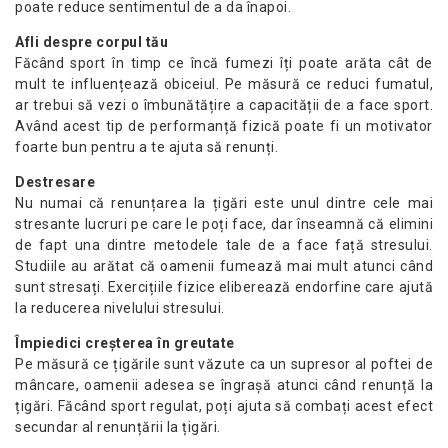
poate reduce sentimentul de a da înapoi.
Afli despre corpul tău
Făcând sport în timp ce încă fumezi îți poate arăta cât de
mult te influențează obiceiul. Pe măsură ce reduci fumatul,
ar trebui să vezi o îmbunătățire a capacității de a face sport.
Având acest tip de performanță fizică poate fi un motivator
foarte bun pentru a te ajuta să renunți.
Destresare
Nu numai că renunțarea la țigări este unul dintre cele mai
stresante lucruri pe care le poți face, dar înseamnă că elimini
de fapt una dintre metodele tale de a face față stresului.
Studiile au arătat că oamenii fumează mai mult atunci când
sunt stresați. Exercițiile fizice eliberează endorfine care ajută
la reducerea nivelului stresului.
Împiedici creșterea în greutate
Pe măsură ce țigările sunt văzute ca un supresor al poftei de
mâncare, oamenii adesea se îngrașă atunci când renunță la
țigări. Făcând sport regulat, poți ajuta să combați acest efect
secundar al renunțării la țigări.