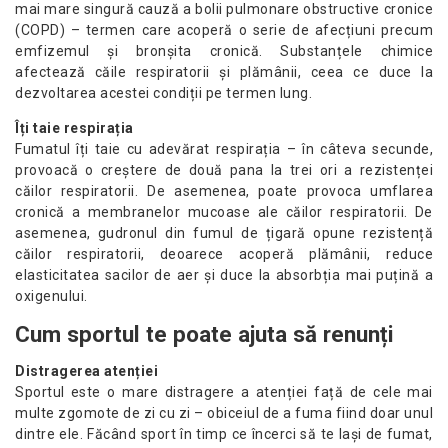
mai mare singură cauză a bolii pulmonare obstructive cronice
(COPD) – termen care acoperă o serie de afecțiuni precum
emfizemul și bronșita cronică. Substanțele chimice
afectează căile respiratorii și plămânii, ceea ce duce la
dezvoltarea acestei condiții pe termen lung.
Îți taie respirația
Fumatul îți taie cu adevărat respirația – în câteva secunde,
provoacă o creștere de două pana la trei ori a rezistenței
căilor respiratorii. De asemenea, poate provoca umflarea
cronică a membranelor mucoase ale căilor respiratorii. De
asemenea, gudronul din fumul de țigară opune rezistență
căilor respiratorii, deoarece acoperă plămânii, reduce
elasticitatea sacilor de aer și duce la absorbția mai puțină a
oxigenului.
Cum sportul te poate ajuta să renunți
Distragerea atenției
Sportul este o mare distragere a atenției față de cele mai
multe zgomote de zi cu zi – obiceiul de a fuma fiind doar unul
dintre ele. Făcând sport în timp ce încerci să te lași de fumat,