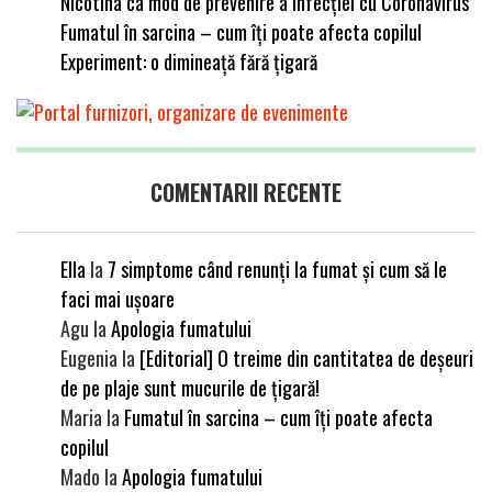
Nicotina ca mod de prevenire a infecției cu Coronavirus
Fumatul în sarcina – cum îți poate afecta copilul
Experiment: o dimineață fără țigară
COMENTARII RECENTE
Ella
la
7 simptome când renunți la fumat și cum să le
faci mai ușoare
Agu
la
Apologia fumatului
Eugenia
la
[Editorial] O treime din cantitatea de deșeuri
de pe plaje sunt mucurile de țigară!
Maria
la
Fumatul în sarcina – cum îți poate afecta
copilul
Mado
la
Apologia fumatului