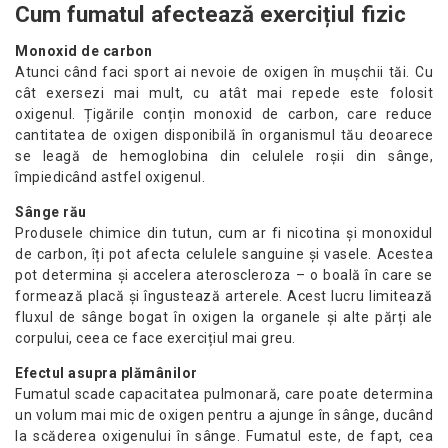
Cum fumatul afectează exercițiul fizic
Monoxid de carbon
Atunci când faci sport ai nevoie de oxigen în mușchii tăi. Cu
cât exersezi mai mult, cu atât mai repede este folosit
oxigenul. Țigările conțin monoxid de carbon, care reduce
cantitatea de oxigen disponibilă în organismul tău deoarece
se leagă de hemoglobina din celulele roșii din sânge,
împiedicând astfel oxigenul.
Sânge rău
Produsele chimice din tutun, cum ar fi nicotina și monoxidul
de carbon, îți pot afecta celulele sanguine și vasele. Acestea
pot determina și accelera ateroscleroza – o boală în care se
formează placă și îngustează arterele. Acest lucru limitează
fluxul de sânge bogat în oxigen la organele și alte părți ale
corpului, ceea ce face exercițiul mai greu.
Efectul asupra plămânilor
Fumatul scade capacitatea pulmonară, care poate determina
un volum mai mic de oxigen pentru a ajunge în sânge, ducând
la scăderea oxigenului în sânge. Fumatul este, de fapt, cea