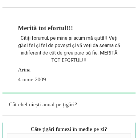
Merită tot efortul!!!
Citiți forumul, pe mine și acum mă ajută!! Veți
găsi fel și fel de povești și vă veți da seama că
indiferent de cât de greu pare să fie, MERITĂ
TOT EFORTUL!!!
Arina
4 iunie 2009
Cât cheltuiești anual pe țigări?
Câte țigări fumezi în medie pe zi?