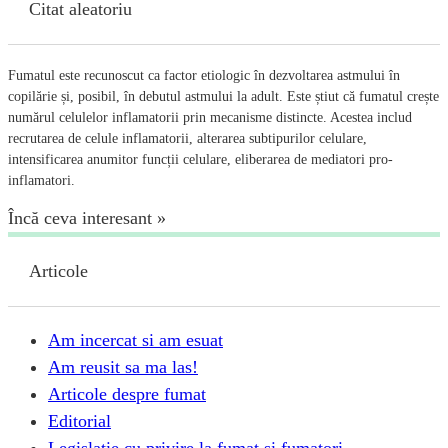
articole
Citat aleatoriu
Fumatul este recunoscut ca factor etiologic în dezvoltarea astmului în
copilărie și, posibil, în debutul astmului la adult. Este știut că fumatul crește
numărul celulelor inflamatorii prin mecanisme distincte. Acestea includ
recrutarea de celule inflamatorii, alterarea subtipurilor celulare,
intensificarea anumitor funcții celulare, eliberarea de mediatori pro-
inflamatori.
Încă ceva interesant »
Articole
Am incercat si am esuat
Am reusit sa ma las!
Articole despre fumat
Editorial
Legislatie cu privire la fumat si fumatori