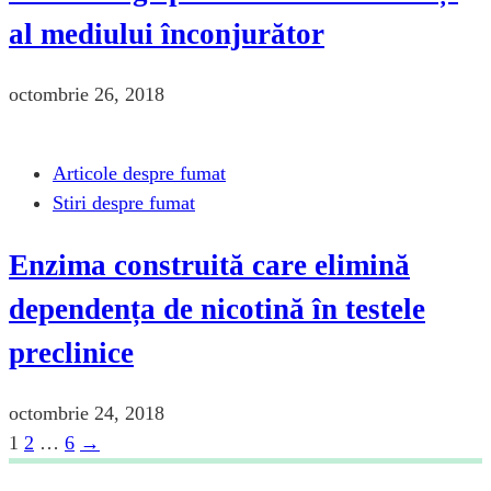
al mediului înconjurător
octombrie 26, 2018
Articole despre fumat
Stiri despre fumat
Enzima construită care elimină
dependența de nicotină în testele
preclinice
octombrie 24, 2018
Page
Page
Page
1
2
…
6
→
Paginație