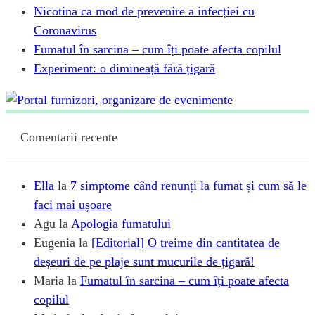
Nicotina ca mod de prevenire a infecției cu
Coronavirus
Fumatul în sarcina – cum îți poate afecta copilul
Experiment: o dimineață fără țigară
Comentarii recente
Ella
la
7 simptome când renunți la fumat și cum să le
faci mai ușoare
Agu
la
Apologia fumatului
Eugenia
la
[Editorial] O treime din cantitatea de
deșeuri de pe plaje sunt mucurile de țigară!
Maria
la
Fumatul în sarcina – cum îți poate afecta
copilul