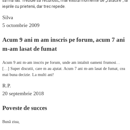
să mă las. Trebuie să recunosc, mai există momente de „rătăcire”, la
ieșirile cu prietenii, dar trec repede.
Silva
5 octombrie 2009
Acum 9 ani m am inscris pe forum, acum 7 ani
m-am lasat de fumat
Acum 9 ani m-am inscris pe forum, unde am intalnit oameni frumosi…
[…] Super discutii, care m au ajutat. Acum 7 ani m-am lasat de fumat, cea
mai buna decizie. La multi ani!
R.P.
20 septembrie 2018
Poveste de succes
Bună ziua,