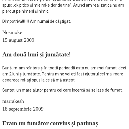
spus: „ok pitico și mie mi-e dor de tine”. Atunci am realizat că nu am
pierdut pe nimeni și nimic.
Dimpotrivă!!!!!!!! Am numai de câștigat.
Nosmoke
15 august 2009
Am două luni și jumătate!
Bună, m-am reîntors și în toată perioadă asta nu am mai fumat, deci
am 2 luni și jumătate. Pentru mine voi ați fost ajutorul cel mai mare
deoarece mi-ați spus la ce să mă aștept.
Sunteți un mare ajutor pentru cei care încercă să se lase de fumat.
marrakesh
18 septembrie 2009
Eram un fumător convins și patimaș