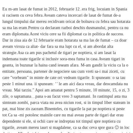
Eu m-am lasat de fumat in 2012, februarie 12..era frig, locuiam in Spania
si racisem cu ceva febra.Aveam cateva incercari de lasat de fumat de-a
lungul timpului dar mereu recidivam oricat de bolnava cu febra sau hotarata
sa ma las eram.Pentru ca declaram razboi deschis dusmanului, pentru ca nu
eram diplomata.Acest viciu cere sa fii diplomat ca in politica de success.
Dar in ziua aia de 12 februarie eram hotarata sa ma las de fumat – ca doar
aveam viroza ca aliat- dar fara sa ma lupt cu el, si am abordat alta
strategie.Asa ca am pus pachetul de tigari pe noptiera, si am lasat la
indemana toate tigarile si inclusiv sora-mea fuma in casa.Aveam tigari in
geanta, in buzunar la haina cand ieseam afara. M-am gandit la viciu ca la o
entitate, persoana, partener de negociere sau cum vreti sa-i mai ziceti, cu
care ”vorbeam” in minte de cate ori vedeam tigarile. Ii spuneam: o sa iau
peste 1 minut una. ii spuneam: ‘’ le am aici daca vreau, dar deocamdata nu
vreau. Mai tarziu.” Apoi am amanat pentru 5 minute, 10 minute, 15, o zi, 3
zile, o saptamana…pana s-au facut vreo 3 saptamani. In rastimpul asta ma
simteam zombi, parca viata nu avea niciun rost, si in timpul liber stateam in
pat, mai bine zis zaceam.Binenteles, cu tigarile la pat pe noptiera si peste
tot.Ca sa -mi potolesc mainile care nu mai aveau parte de tigari dar erau
dependente si ele, si ochii care se indreptau tot timpul spre noptiera cu
tigarile, aveam mereu iaurt si magdalene, ca sa duc ceva spre gura 🙂 in loc