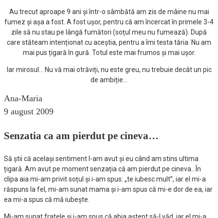
Au trecut aproape 9 ani și într-o sâmbătă am zis de mâine nu mai
fumez și așa a fost. A fost ușor, pentru că am încercat în primele 3-4
zile să nu stau pe lângă fumători (soțul meu nu fumează). După
care stăteam intenționat cu aceștia, pentru a îmi testa tăria. Nu am
mai pus țigară în gură. Totul este mai frumos și mai ușor.
Iar mirosul… Nu vă mai otrăviți, nu este greu, nu trebuie decât un pic
de ambiție…
Ana-Maria
9 august 2009
Senzatia ca am pierdut pe cineva…
Să știi că același sentiment l-am avut și eu când am stins ultima
țigară. Am avut pe moment senzația că am pierdut pe cineva…În
clipa aia mi-am privit soțul și i-am spus: „te iubesc mult”, iar el mi-a
răspuns la fel, mi-am sunat mama și i-am spus că mi-e dor de ea, iar
ea mi-a spus că mă iubește.
Mi-am sunat fratele și i-am spus că abia aștept să-l văd, iar el mi-a