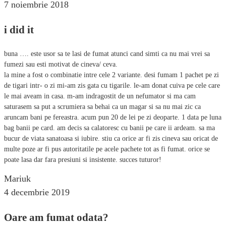
7 noiembrie 2018
i did it
buna …. este usor sa te lasi de fumat atunci cand simti ca nu mai vrei sa
fumezi sau esti motivat de cineva/ ceva.
la mine a fost o combinatie intre cele 2 variante. desi fumam 1 pachet pe zi
de tigari intr- o zi mi-am zis gata cu tigarile. le-am donat cuiva pe cele care
le mai aveam in casa. m-am indragostit de un nefumator si ma cam
saturasem sa put a scrumiera sa behai ca un magar si sa nu mai zic ca
aruncam bani pe fereastra. acum pun 20 de lei pe zi deoparte. 1 data pe luna
bag banii pe card. am decis sa calatoresc cu banii pe care ii ardeam. sa ma
bucur de viata sanatoasa si iubire. stiu ca orice ar fi zis cineva sau oricat de
multe poze ar fi pus autoritatile pe acele pachete tot as fi fumat. orice se
poate lasa dar fara presiuni si insistente. succes tuturor!
Mariuk
4 decembrie 2019
Oare am fumat odata?