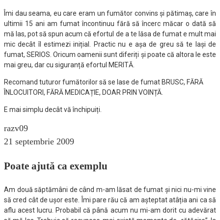
Îmi dau seama, eu care eram un fumător convins și pătimaș, care în
ultimii 15 ani am fumat încontinuu fără să încerc măcar o dată să
mă las, pot să spun acum că efortul de a te lăsa de fumat e mult mai
mic decât îl estimezi inițial. Practic nu e așa de greu să te lași de
fumat, SERIOS. Oricum oamenii sunt diferiți și poate că altora le este
mai greu, dar cu siguranță efortul MERITĂ.
Recomand tuturor fumătorilor să se lase de fumat BRUSC, FĂRĂ
ÎNLOCUITORI, FĂRĂ MEDICAȚIE, DOAR PRIN VOINȚĂ.
E mai simplu decât vă închipuiți.
razv09
21 septembrie 2009
Poate ajută ca exemplu
Am două săptămâni de când m-am lăsat de fumat și nici nu-mi vine
să cred cât de ușor este. Îmi pare rău că am așteptat atâția ani ca să
aflu acest lucru. Probabil că până acum nu mi-am dorit cu adevărat