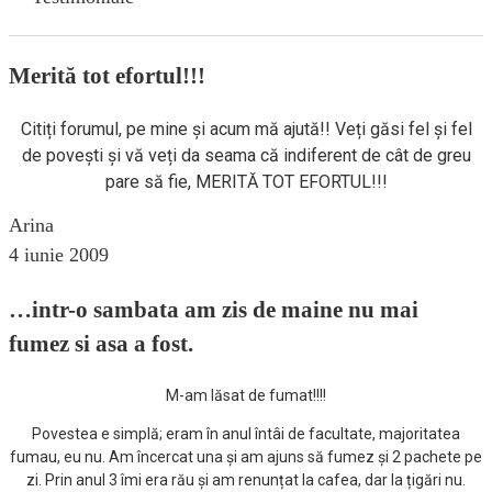
Merită tot efortul!!!
Citiți forumul, pe mine și acum mă ajută!! Veți găsi fel și fel
de povești și vă veți da seama că indiferent de cât de greu
pare să fie, MERITĂ TOT EFORTUL!!!
Arina
4 iunie 2009
…intr-o sambata am zis de maine nu mai
fumez si asa a fost.
M-am lăsat de fumat!!!!
Povestea e simplă; eram în anul întâi de facultate, majoritatea
fumau, eu nu. Am încercat una și am ajuns să fumez și 2 pachete pe
zi. Prin anul 3 îmi era rău și am renunțat la cafea, dar la țigări nu.