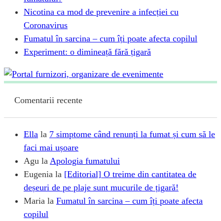
Nicotina ca mod de prevenire a infecției cu
Coronavirus
Fumatul în sarcina – cum îți poate afecta copilul
Experiment: o dimineață fără țigară
Comentarii recente
Ella
la
7 simptome când renunți la fumat și cum să le
faci mai ușoare
Agu
la
Apologia fumatului
Eugenia
la
[Editorial] O treime din cantitatea de
deșeuri de pe plaje sunt mucurile de țigară!
Maria
la
Fumatul în sarcina – cum îți poate afecta
copilul