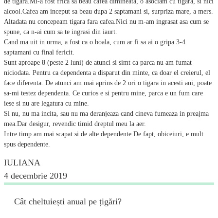
de tigara.Mi-a fost frica sa beau cafea dimineata, o asociam cu tigara, si nici
alcool.Cafea am inceput sa beau dupa 2 saptamani si, surpriza mare, a mers.
Altadata nu concepeam tigara fara cafea.Nici nu m-am ingrasat asa cum se
spune, ca n-ai cum sa te ingrasi din iaurt.
Cand ma uit in urma, a fost ca o boala, cum ar fi sa ai o gripa 3-4
saptamani cu final fericit.
Sunt aproape 8 (peste 2 luni) de atunci si simt ca parca nu am fumat
niciodata. Pentru ca dependenta a disparut din minte, ca doar el creierul, el
face diferenta. De atunci am mai aprins de 2 ori o tigara in acesti ani, poate
sa-mi testez dependenta. Ce curios e si pentru mine, parca e un fum care
iese si nu are legatura cu mine.
Si nu, nu ma incita, sau nu ma deranjeaza cand cineva fumeaza in preajma
mea.Dar desigur, revendic timid dreptul meu la aer.
Intre timp am mai scapat si de alte dependente.De fapt, obiceiuri, e mult
spus dependente.
IULIANA
4 decembrie 2019
Cât cheltuiești anual pe țigări?