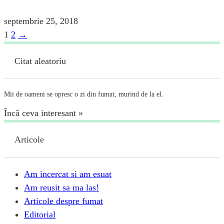
septembrie 25, 2018
Page
Page
1
2
→
Paginație
articole
Citat aleatoriu
Mii de oameni se opresc o zi din fumat, murind de la el.
Încă ceva interesant »
Articole
Am incercat si am esuat
Am reusit sa ma las!
Articole despre fumat
Editorial