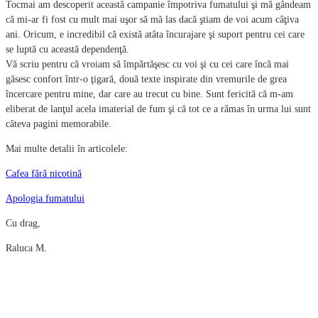
Tocmai am descoperit această campanie împotriva fumatului şi mă gândeam
că mi-ar fi fost cu mult mai uşor să mă las dacă ştiam de voi acum câţiva
ani. Oricum, e incredibil că există atâta încurajare şi suport pentru cei care
se luptă cu această dependenţă.
Vă scriu pentru că vroiam să împărtăşesc cu voi şi cu cei care încă mai
găsesc confort într-o ţigară, două texte inspirate din vremurile de grea
încercare pentru mine, dar care au trecut cu bine. Sunt fericită că m-am
eliberat de lanţul acela imaterial de fum şi că tot ce a rămas în urma lui sunt
câteva pagini memorabile.
Mai multe detalii în articolele:
Cafea fără nicotină
Apologia fumatului
Cu drag,
Raluca M.