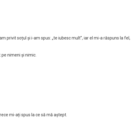
rivit soțul și i-am spus: „te iubesc mult”, iar el mi-a răspuns la fel,
t pe nimeni și nimic.
rece mi-ați spus la ce să mă aștept.