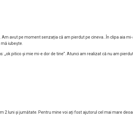
. Am avut pe moment senzația că am pierdut pe cineva…În clipa aia mi-am p
 mă iubește.
s: „ok pitico și mie mi-e dor de tine”. Atunci am realizat că nu am pierdu
 2 luni și jumătate. Pentru mine voi ați fost ajutorul cel mai mare deoa