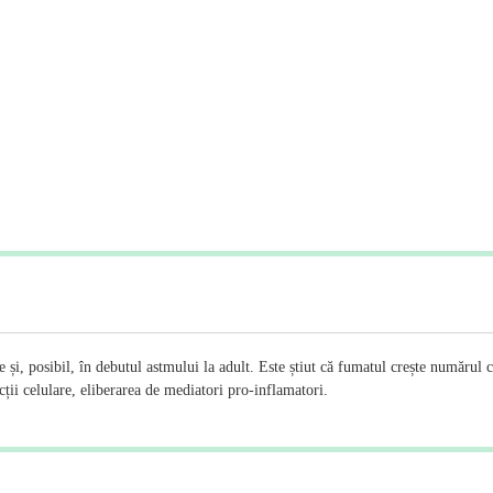
e și, posibil, în debutul astmului la adult. Este știut că fumatul crește numărul 
cții celulare, eliberarea de mediatori pro-inflamatori.