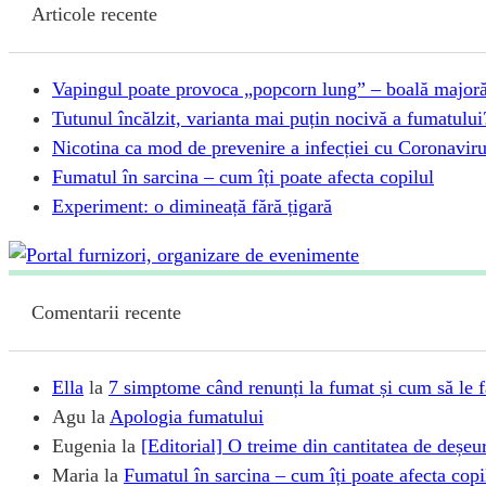
Articole recente
Vapingul poate provoca „popcorn lung” – boală majoră,
Tutunul încălzit, varianta mai puțin nocivă a fumatului
Nicotina ca mod de prevenire a infecției cu Coronavir
Fumatul în sarcina – cum îți poate afecta copilul
Experiment: o dimineață fără țigară
Comentarii recente
Ella
la
7 simptome când renunți la fumat și cum să le 
Agu
la
Apologia fumatului
Eugenia
la
[Editorial] O treime din cantitatea de deșeu
Maria
la
Fumatul în sarcina – cum îți poate afecta copi