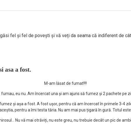
i găsi fel și fel de povești și vă veți da seama că indiferent de
 asa a fost.
M-am lăsat de fumat!!!!
 fumau, eu nu. Am încercat una și am ajuns să fumez și 2 pachete pe zi. Pr
fumez și așa a fost. A fost ușor, pentru că am încercat în primele 3-4 z
ceștia, pentru a îmi testa tăria. Nu am mai pus țigară în gură. Totul est
mirosul… Nu vă mai otrăviți, nu este greu, nu trebuie decât un pic de amb