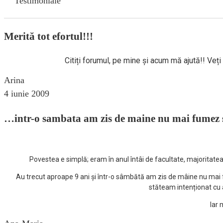
Testimoniale
Merită tot efortul!!!
Citiți forumul, pe mine și acum mă ajută!! Veț
Arina
4 iunie 2009
…intr-o sambata am zis de maine nu mai fumez si
Povestea e simplă; eram în anul întâi de facultate, majoritatea
Au trecut aproape 9 ani și într-o sâmbătă am zis de mâine nu mai 
stăteam intenționat cu a
Iar 