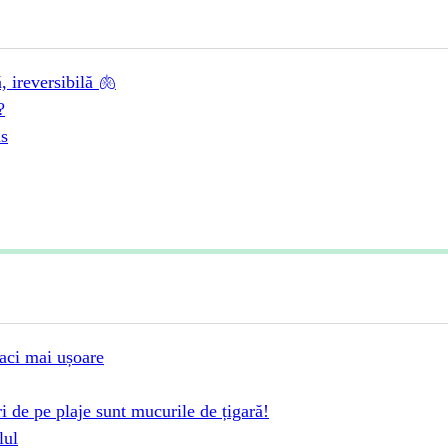
 ireversibilă 🫁
?
us
faci mai ușoare
ri de pe plaje sunt mucurile de țigară!
lul