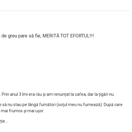
 cât de greu pare să fie, MERITĂ TOT EFORTUL!!!
in anul 3 îmi era rău și am renunțat la cafea, dar la țigări nu.
ile să nu stau pe lângă fumători (soțul meu nu fumează). După care
e mai frumos și mai ușor.
iție…