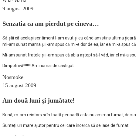
Ana-Maria
9 august 2009
Senzatia ca am pierdut pe cineva…
Să știi că același sentiment l-am avut și eu când am stins ultima țigară
mi-am sunat mama și i-am spus că mi-e dor de ea, iar ea mi-a spus că
Mi-am sunat fratele și i-am spus că abia aștept să-l văd, iar el mi-a spu
Dimpotrivă!!!!!!!! Am numai de câștigat.
Nosmoke
15 august 2009
Am două luni și jumătate!
Bună, m-am reîntors și în toată perioadă asta nu am mai fumat, deci am
Sunteți un mare ajutor pentru cei care încercă să se lase de fumat.