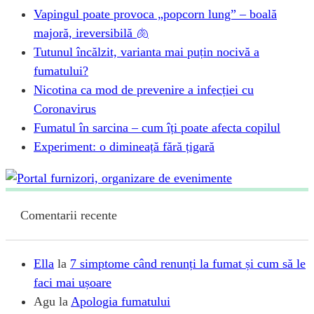
Vapingul poate provoca „popcorn lung” – boală
majoră, ireversibilă 🫁
Tutunul încălzit, varianta mai puțin nocivă a
fumatului?
Nicotina ca mod de prevenire a infecției cu
Coronavirus
Fumatul în sarcina – cum îți poate afecta copilul
Experiment: o dimineață fără țigară
Comentarii recente
Ella
la
7 simptome când renunți la fumat și cum să le
faci mai ușoare
Agu
la
Apologia fumatului