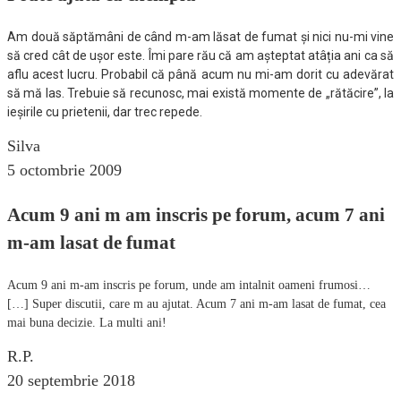
Am două săptămâni de când m-am lăsat de fumat și nici nu-mi vine
să cred cât de ușor este. Îmi pare rău că am așteptat atâția ani ca să
aflu acest lucru. Probabil că până acum nu mi-am dorit cu adevărat
să mă las. Trebuie să recunosc, mai există momente de „rătăcire”, la
ieșirile cu prietenii, dar trec repede.
Silva
5 octombrie 2009
Acum 9 ani m am inscris pe forum, acum 7 ani
m-am lasat de fumat
Acum 9 ani m-am inscris pe forum, unde am intalnit oameni frumosi…
[…] Super discutii, care m au ajutat. Acum 7 ani m-am lasat de fumat, cea
mai buna decizie. La multi ani!
R.P.
20 septembrie 2018