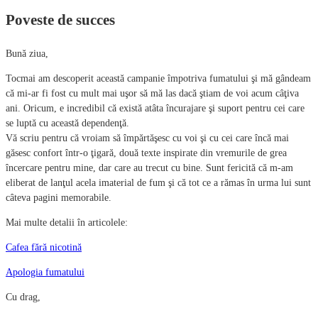
Poveste de succes
Bună ziua,
Tocmai am descoperit această campanie împotriva fumatului şi mă gândeam
că mi-ar fi fost cu mult mai uşor să mă las dacă ştiam de voi acum câţiva
ani. Oricum, e incredibil că există atâta încurajare şi suport pentru cei care
se luptă cu această dependenţă.
Vă scriu pentru că vroiam să împărtăşesc cu voi şi cu cei care încă mai
găsesc confort într-o ţigară, două texte inspirate din vremurile de grea
încercare pentru mine, dar care au trecut cu bine. Sunt fericită că m-am
eliberat de lanţul acela imaterial de fum şi că tot ce a rămas în urma lui sunt
câteva pagini memorabile.
Mai multe detalii în articolele:
Cafea fără nicotină
Apologia fumatului
Cu drag,