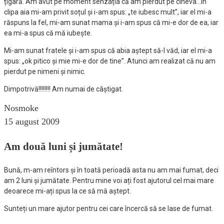
țigară. Am avut pe moment senzația că am pierdut pe cineva…În
clipa aia mi-am privit soțul și i-am spus: „te iubesc mult”, iar el mi-a
răspuns la fel, mi-am sunat mama și i-am spus că mi-e dor de ea, iar
ea mi-a spus că mă iubește.
Mi-am sunat fratele și i-am spus că abia aștept să-l văd, iar el mi-a
spus: „ok pitico și mie mi-e dor de tine”. Atunci am realizat că nu am
pierdut pe nimeni și nimic.
Dimpotrivă!!!!!!!! Am numai de câștigat.
Nosmoke
15 august 2009
Am două luni și jumătate!
Bună, m-am reîntors și în toată perioadă asta nu am mai fumat, deci
am 2 luni și jumătate. Pentru mine voi ați fost ajutorul cel mai mare
deoarece mi-ați spus la ce să mă aștept.
Sunteți un mare ajutor pentru cei care încercă să se lase de fumat.