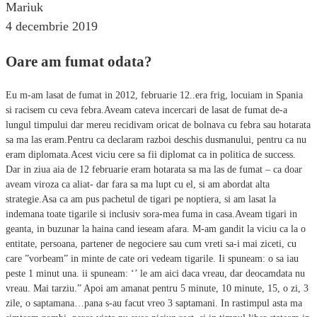
Mariuk
4 decembrie 2019
Oare am fumat odata?
Eu m-am lasat de fumat in 2012, februarie 12..era frig, locuiam in Spania
si racisem cu ceva febra.Aveam cateva incercari de lasat de fumat de-a
lungul timpului dar mereu recidivam oricat de bolnava cu febra sau hotarata
sa ma las eram.Pentru ca declaram razboi deschis dusmanului, pentru ca nu
eram diplomata.Acest viciu cere sa fii diplomat ca in politica de success.
Dar in ziua aia de 12 februarie eram hotarata sa ma las de fumat – ca doar
aveam viroza ca aliat- dar fara sa ma lupt cu el, si am abordat alta
strategie.Asa ca am pus pachetul de tigari pe noptiera, si am lasat la
indemana toate tigarile si inclusiv sora-mea fuma in casa.Aveam tigari in
geanta, in buzunar la haina cand ieseam afara. M-am gandit la viciu ca la o
entitate, persoana, partener de negociere sau cum vreti sa-i mai ziceti, cu
care ”vorbeam” in minte de cate ori vedeam tigarile. Ii spuneam: o sa iau
peste 1 minut una. ii spuneam: ‘’ le am aici daca vreau, dar deocamdata nu
vreau. Mai tarziu.” Apoi am amanat pentru 5 minute, 10 minute, 15, o zi, 3
zile, o saptamana…pana s-au facut vreo 3 saptamani. In rastimpul asta ma