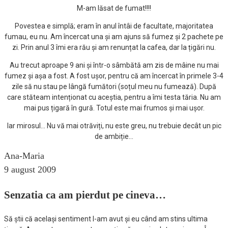
M-am lăsat de fumat!!!!
Povestea e simplă; eram în anul întâi de facultate, majoritatea
fumau, eu nu. Am încercat una și am ajuns să fumez și 2 pachete pe
zi. Prin anul 3 îmi era rău și am renunțat la cafea, dar la țigări nu.
Au trecut aproape 9 ani și într-o sâmbătă am zis de mâine nu mai
fumez și așa a fost. A fost ușor, pentru că am încercat în primele 3-4
zile să nu stau pe lângă fumători (soțul meu nu fumează). După
care stăteam intenționat cu aceștia, pentru a îmi testa tăria. Nu am
mai pus țigară în gură. Totul este mai frumos și mai ușor.
Iar mirosul… Nu vă mai otrăviți, nu este greu, nu trebuie decât un pic
de ambiție…
Ana-Maria
9 august 2009
Senzatia ca am pierdut pe cineva…
Să știi că același sentiment l-am avut și eu când am stins ultima