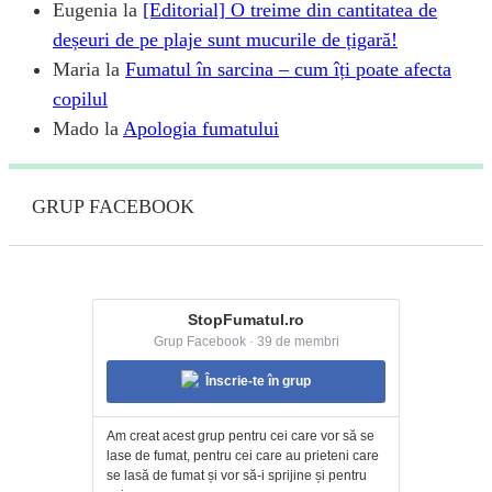
Eugenia
la
[Editorial] O treime din cantitatea de
deșeuri de pe plaje sunt mucurile de țigară!
Maria
la
Fumatul în sarcina – cum îți poate afecta
copilul
Mado
la
Apologia fumatului
GRUP FACEBOOK
StopFumatul.ro
Grup Facebook · 39 de membri
Înscrie-te în grup
Am creat acest grup pentru cei care vor să se
lase de fumat, pentru cei care au prieteni care
se lasă de fumat și vor să-i sprijine și pentru