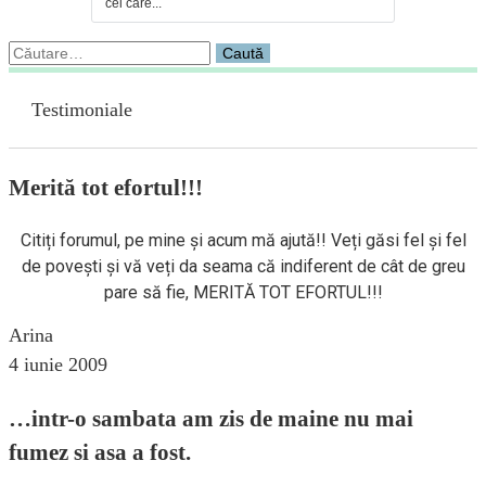
cei care...
Caută
după:
Testimoniale
Merită tot efortul!!!
Citiți forumul, pe mine și acum mă ajută!! Veți găsi fel și fel
de povești și vă veți da seama că indiferent de cât de greu
pare să fie, MERITĂ TOT EFORTUL!!!
Arina
4 iunie 2009
…intr-o sambata am zis de maine nu mai
fumez si asa a fost.