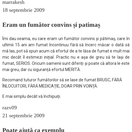
marrakesh
18 septembrie 2009
Eram un fumător convins și patimaș
Îmi dau seama, eu care eram un fumător convins și pătimaș, care în
ultimii 15 ani am fumat încontinuu fără să încerc măcar o dată să
mă las, pot să spun acum că efortul de a te lăsa de fumat e mult mai
mic decât îl estimezi inițial. Practic nu e așa de greu să te lași de
fumat, SERIOS. Oricum oamenii sunt diferiți și poate că altora le este
mai greu, dar cu siguranță efortul MERITĂ.
Recomand tuturor fumătorilor să se lase de fumat BRUSC, FĂRĂ
ÎNLOCUITORI, FĂRĂ MEDICAȚIE, DOAR PRIN VOINȚĂ.
E mai simplu decât vă închipuiți.
razv09
21 septembrie 2009
Poate ajută ca exemplu