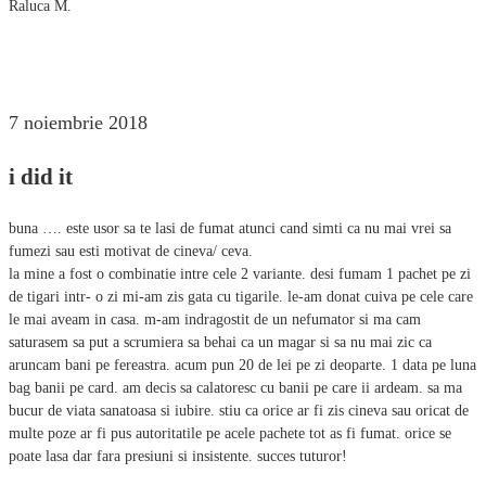
Raluca M.
7 noiembrie 2018
i did it
buna …. este usor sa te lasi de fumat atunci cand simti ca nu mai vrei sa
fumezi sau esti motivat de cineva/ ceva.
la mine a fost o combinatie intre cele 2 variante. desi fumam 1 pachet pe zi
de tigari intr- o zi mi-am zis gata cu tigarile. le-am donat cuiva pe cele care
le mai aveam in casa. m-am indragostit de un nefumator si ma cam
saturasem sa put a scrumiera sa behai ca un magar si sa nu mai zic ca
aruncam bani pe fereastra. acum pun 20 de lei pe zi deoparte. 1 data pe luna
bag banii pe card. am decis sa calatoresc cu banii pe care ii ardeam. sa ma
bucur de viata sanatoasa si iubire. stiu ca orice ar fi zis cineva sau oricat de
multe poze ar fi pus autoritatile pe acele pachete tot as fi fumat. orice se
poate lasa dar fara presiuni si insistente. succes tuturor!