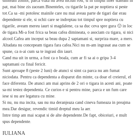
simteam zombi, parca viata nu avea niciun rost, si in timpul liber stateam in
pat, mai bine zis zaceam.Binenteles, cu tigarile la pat pe noptiera si peste
tot.Ca sa -mi potolesc mainile care nu mai aveau parte de tigari dar erau
dependente si ele, si ochii care se indreptau tot timpul spre noptiera cu
tigarile, aveam mereu iaurt si magdalene, ca sa duc ceva spre gura 🙂 in loc
de tigara.Mi-a fost frica sa beau cafea dimineata, o asociam cu tigara, si nici
alcool.Cafea am inceput sa beau dupa 2 saptamani si, surpriza mare, a mers.
Altadata nu concepeam tigara fara cafea.Nici nu m-am ingrasat asa cum se
spune, ca n-ai cum sa te ingrasi din iaurt.
Cand ma uit in urma, a fost ca o boala, cum ar fi sa ai o gripa 3-4
saptamani cu final fericit.
Sunt aproape 8 (peste 2 luni) de atunci si simt ca parca nu am fumat
niciodata. Pentru ca dependenta a disparut din minte, ca doar el creierul, el
face diferenta. De atunci am mai aprins de 2 ori o tigara in acesti ani, poate
sa-mi testez dependenta. Ce curios e si pentru mine, parca e un fum care
iese si nu are legatura cu mine.
Si nu, nu ma incita, sau nu ma deranjeaza cand cineva fumeaza in preajma
mea.Dar desigur, revendic timid dreptul meu la aer.
Intre timp am mai scapat si de alte dependente.De fapt, obiceiuri, e mult
spus dependente.
IULIANA