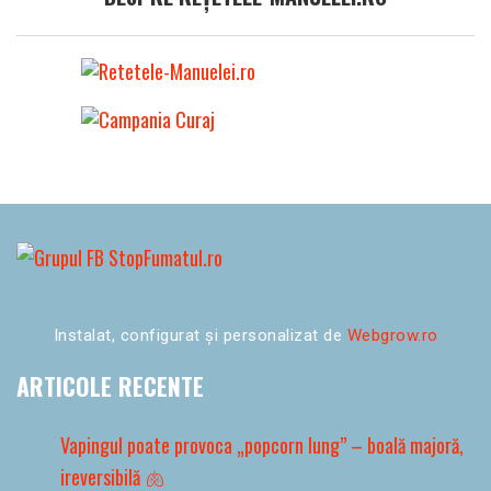
Instalat, configurat și personalizat de
Webgrow.ro
ARTICOLE RECENTE
Vapingul poate provoca „popcorn lung” – boală majoră,
ireversibilă 🫁