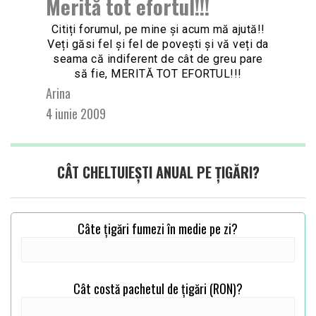
Merită tot efortul!!!
Citiți forumul, pe mine și acum mă ajută!!
Veți găsi fel și fel de povești și vă veți da
seama că indiferent de cât de greu pare
să fie, MERITĂ TOT EFORTUL!!!
Arina
4 iunie 2009
CÂT CHELTUIEȘTI ANUAL PE ȚIGĂRI?
Câte țigări fumezi în medie pe zi?
Cât costă pachetul de țigări (RON)?