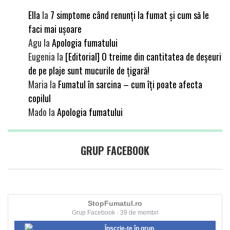
Ella
la
7 simptome când renunți la fumat și cum să le
faci mai ușoare
Agu
la
Apologia fumatului
Eugenia
la
[Editorial] O treime din cantitatea de deșeuri
de pe plaje sunt mucurile de țigară!
Maria
la
Fumatul în sarcina – cum îți poate afecta
copilul
Mado
la
Apologia fumatului
GRUP FACEBOOK
StopFumatul.ro
Grup Facebook · 39 de membri
Înscrie-te în grup