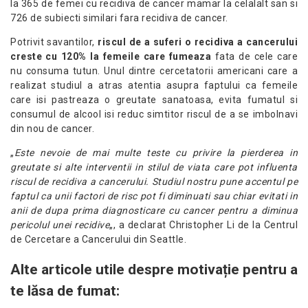
la 365 de femei cu recidiva de cancer mamar la celalalt san si
726 de subiecti similari fara recidiva de cancer.
Potrivit savantilor,
riscul de a suferi o recidiva a cancerului
creste cu 120% la femeile care fumeaza
fata de cele care
nu consuma tutun. Unul dintre cercetatorii americani care a
realizat studiul a atras atentia asupra faptului ca femeile
care isi pastreaza o greutate sanatoasa, evita fumatul si
consumul de alcool isi reduc simtitor riscul de a se imbolnavi
din nou de cancer.
„
Este nevoie de mai multe teste cu privire la pierderea in
greutate si alte interventii in stilul de viata care pot influenta
riscul de recidiva a cancerului. Studiul nostru pune accentul pe
faptul ca unii factori de risc pot fi diminuati sau chiar evitati in
anii de dupa prima diagnosticare cu cancer pentru a diminua
pericolul unei recidive
„, a declarat Christopher Li de la Centrul
de Cercetare a Cancerului din Seattle.
Alte articole utile despre motivație pentru a
te lăsa de fumat: