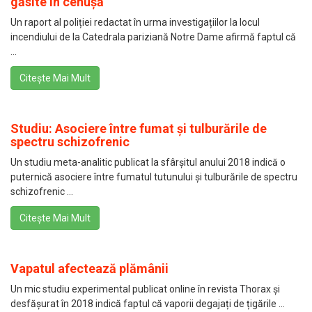
găsite în cenușă
Un raport al poliției redactat în urma investigațiilor la locul
incendiului de la Catedrala pariziană Notre Dame afirmă faptul că
...
Citește Mai Mult
Studiu: Asociere între fumat și tulburările de
spectru schizofrenic
Un studiu meta-analitic publicat la sfârșitul anului 2018 indică o
puternică asociere între fumatul tutunului și tulburările de spectru
schizofrenic ...
Citește Mai Mult
Vapatul afectează plămânii
Un mic studiu experimental publicat online în revista Thorax și
desfășurat în 2018 indică faptul că vaporii degajați de țigările ...