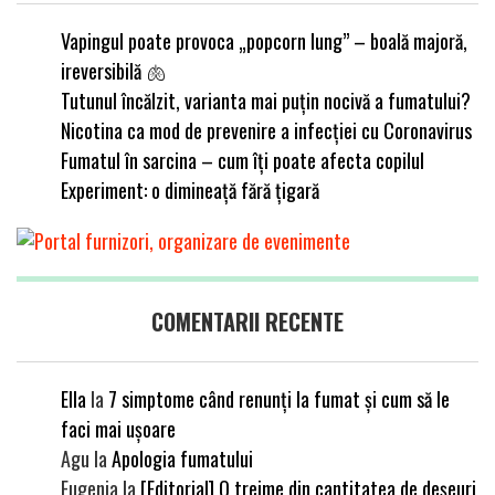
Vapingul poate provoca „popcorn lung” – boală majoră,
ireversibilă 🫁
Tutunul încălzit, varianta mai puțin nocivă a fumatului?
Nicotina ca mod de prevenire a infecției cu Coronavirus
Fumatul în sarcina – cum îți poate afecta copilul
Experiment: o dimineață fără țigară
COMENTARII RECENTE
Ella
la
7 simptome când renunți la fumat și cum să le
faci mai ușoare
Agu
la
Apologia fumatului
Eugenia
la
[Editorial] O treime din cantitatea de deșeuri