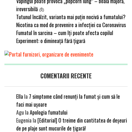
Vapingul poate provoca „popcorn lung” – boală majoră,
ireversibilă 🫁
Tutunul încălzit, varianta mai puțin nocivă a fumatului?
Nicotina ca mod de prevenire a infecției cu Coronavirus
Fumatul în sarcina – cum îți poate afecta copilul
Experiment: o dimineață fără țigară
COMENTARII RECENTE
Ella
la
7 simptome când renunți la fumat și cum să le
faci mai ușoare
Agu
la
Apologia fumatului
Eugenia
la
[Editorial] O treime din cantitatea de deșeuri
de pe plaje sunt mucurile de țigară!