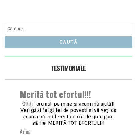
Caută
după:
TESTIMONIALE
Merită tot efortul!!!
Citiți forumul, pe mine și acum mă ajută!!
Veți găsi fel și fel de povești și vă veți da
seama că indiferent de cât de greu pare
Nex
să fie, MERITĂ TOT EFORTUL!!!
Slid
Arina