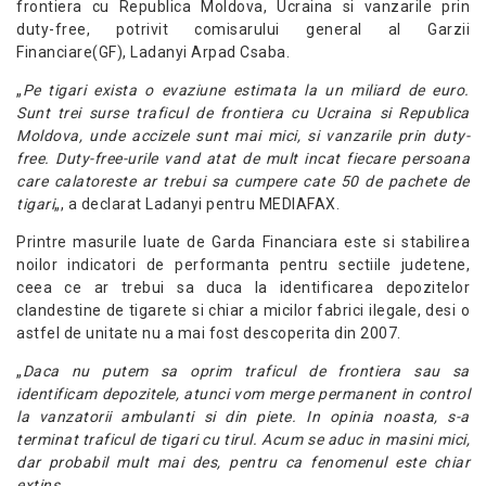
frontiera cu Republica Moldova, Ucraina si vanzarile prin
duty-free, potrivit comisarului general al Garzii
Financiare(GF), Ladanyi Arpad Csaba.
„
Pe tigari exista o evaziune estimata la un miliard de euro.
Sunt trei surse traficul de frontiera cu Ucraina si Republica
Moldova, unde accizele sunt mai mici, si vanzarile prin duty-
free. Duty-free-urile vand atat de mult incat fiecare persoana
care calatoreste ar trebui sa cumpere cate 50 de pachete de
tigari
„, a declarat Ladanyi pentru MEDIAFAX.
Printre masurile luate de Garda Financiara este si stabilirea
noilor indicatori de performanta pentru sectiile judetene,
ceea ce ar trebui sa duca la identificarea depozitelor
clandestine de tigarete si chiar a micilor fabrici ilegale, desi o
astfel de unitate nu a mai fost descoperita din 2007.
„
Daca nu putem sa oprim traficul de frontiera sau sa
identificam depozitele, atunci vom merge permanent in control
la vanzatorii ambulanti si din piete. In opinia noasta, s-a
terminat traficul de tigari cu tirul. Acum se aduc in masini mici,
dar probabil mult mai des, pentru ca fenomenul este chiar
extins
„.