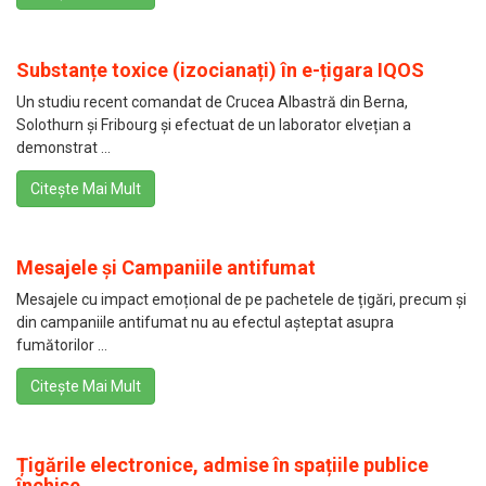
Substanțe toxice (izocianați) în e-țigara IQOS
Un studiu recent comandat de Crucea Albastră din Berna,
Solothurn și Fribourg și efectuat de un laborator elvețian a
demonstrat ...
Citește Mai Mult
Mesajele și Campaniile antifumat
Mesajele cu impact emoțional de pe pachetele de țigări, precum și
din campaniile antifumat nu au efectul așteptat asupra
fumătorilor ...
Citește Mai Mult
Țigările electronice, admise în spațiile publice
închise