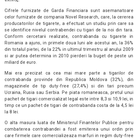
Cifrele furnizate de Garda Financiara sunt asemanatoare
celor furnizate de compania Novel Research, care, la cererea
producatorilor de tigarete, a efectuat un studiu prin care sa
se identifice nivelul contrabendei cu tigari de la noi din tara.
Conform cercetarii realizate, contrabanda cu tigarete in
Romania a ajuns, in primele doua luni ale acestui an, la 36%
din totalul pietei, de la 22% in ultimul trimestru al anului 2009
si ar putea determina in 2010 pierderi la buget de peste un
miliard de euro.
Mai era precizat ca cea mai mare parte a tigarilor de
contrabanda provinde din Republica Moldova (32%), din
magazinele de tip duty-free (27,4%) si din tari precum
Ucraina, Rusia sau Serbia. Pe piata romaneasca, pretul unui
pachet de tigari comercializat legal este intre 8,3 si 10,9 lei, in
timp ce un pachet de tigari de contrabanda costa de la 4,5 lei
la 8 lei.
O alta masura luata de Ministerul Finantelor Publice pentru
combaterea contrabandei a fost emiterea unui ordin prin
care firmele care comercializeaza marfuri in regim duty-free