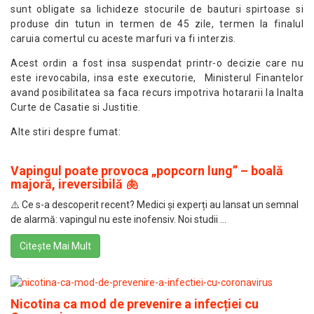
sunt obligate sa lichideze stocurile de bauturi spirtoase si
produse din tutun in termen de 45 zile, termen la finalul
caruia comertul cu aceste marfuri va fi interzis.
Acest ordin a fost insa suspendat printr-o decizie care nu
este irevocabila, insa este executorie, Ministerul Finantelor
avand posibilitatea sa faca recurs impotriva hotararii la Inalta
Curte de Casatie si Justitie.
Alte stiri despre fumat:
Vapingul poate provoca „popcorn lung” – boală
majoră, ireversibilă 🫁
⚠️ Ce s-a descoperit recent? Medici și experți au lansat un semnal
de alarmă: vapingul nu este inofensiv. Noi studii ...
Citește Mai Mult
Nicotina ca mod de prevenire a infecției cu